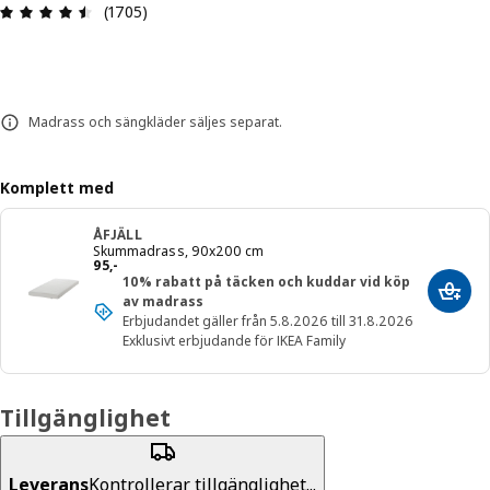
Recension: 4.5 / 5 stjärnor. Totalt antal recensio
(1705)
Madrass och sängkläder säljes separat.
Komplett med
ÅFJÄLL
Skummadrass, 90x200 cm
Pris 95,-
95
,
-
10% rabatt på täcken och kuddar vid köp
Lägg 
av madrass
Erbjudandet gäller från 5.8.2026 till 31.8.2026
Exklusivt erbjudande för IKEA Family
Tillgänglighet
Leverans
Kontrollerar tillgänglighet...