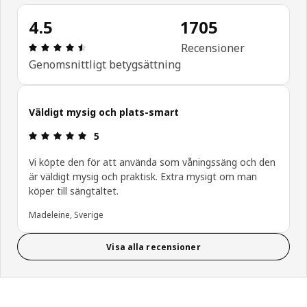
4.5
1705
Recension: 4.5 / 5 stjärnor. Totalt antal recensio
Recensioner
Genomsnittligt betygsättning
Väldigt mysig och plats-smart
Recension: 5 / 5 stjärnor.
5
Vi köpte den för att använda som våningssäng och den
är väldigt mysig och praktisk. Extra mysigt om man
köper till sängtältet.
Madeleine, Sverige
Visa alla recensioner