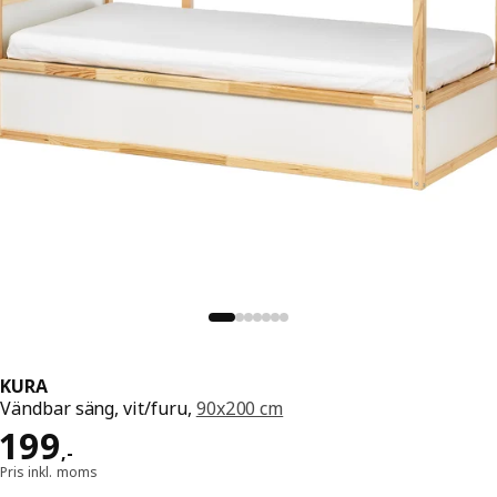
KURA
Vändbar säng, vit/furu,
90x200 cm
Pris 199,-
199
,
-
Pris inkl. moms