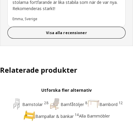
stolarna fortfarande är lika stabila som när de var nya.
Rekomenderas starkt!
Emma, Sverige
Visa alla recensioner
Relaterade produkter
Utforska fler alternativ
28
8
12
Barnstolar
Barnfåtöljer
Barnbord
14
Alla Barnmöbler
Barnpallar & bänkar