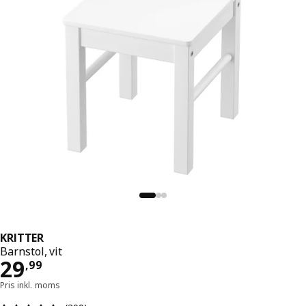
KRITTER
Barnstol, vit
Pris 29,99
29
,
99
Pris inkl. moms