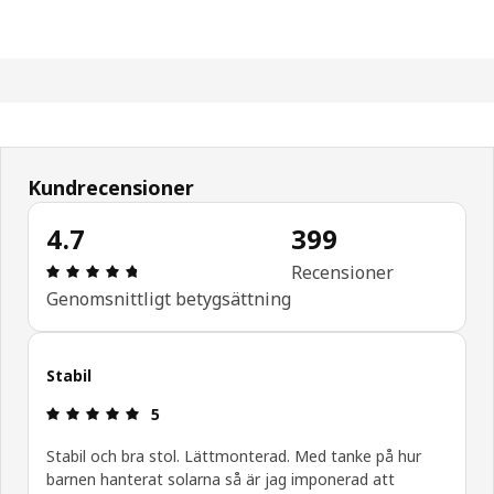
Kundrecensioner
4.7
399
Recension: 4.7 / 5 stjärnor. Totalt antal recensio
Recensioner
Genomsnittligt betygsättning
Stabil
Recension: 5 / 5 stjärnor.
5
Stabil och bra stol. Lättmonterad. Med tanke på hur
barnen hanterat solarna så är jag imponerad att