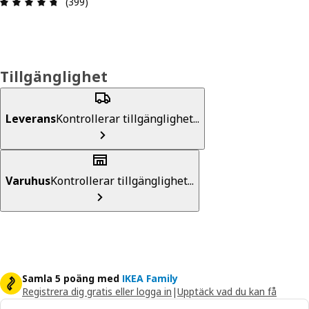
Recension: 4.7 / 5 stjärnor. Totalt antal recensio
(399)
Tillgänglighet
Leverans
Kontrollerar tillgänglighet...
Varuhus
Kontrollerar tillgänglighet...
Samla 5 poäng med
IKEA Family
Registrera dig gratis eller logga in
|
Upptäck vad du kan få