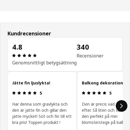
Kundrecensioner
4.8
340
Recension: 4.8 / 5 stjärnor. Totalt antal recensio
Recensioner
Genomsnittligt betygsättning
Hoppa över kundrecensioner
Jätte fin ljuslykta!
Balkong dekoration
Recension: 5 / 5 stjärnor.
Recension: 5 
5
5
Har denna som gravlykta och
Den är precis vad jag var
den är jätte fin och gillar den
efter. Så liten och söt pa
jätte mycket! Söt och fin till ett
den perfekt på min
bra pris! Toppen produkt !
blomsterstege på balkon