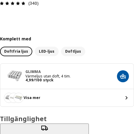
Recension: 4.8 / 5 stjärnor. Totalt antal recensio
(340)
Komplett med
Doftfria ljus
LED-ljus
Doftljus
GLIMMA
Värmeljus utan doft, 4 tim.
Lägg 
Pris 4,99/100 styck
4
,
99
/100 styck
Visa mer
Tillgänglighet