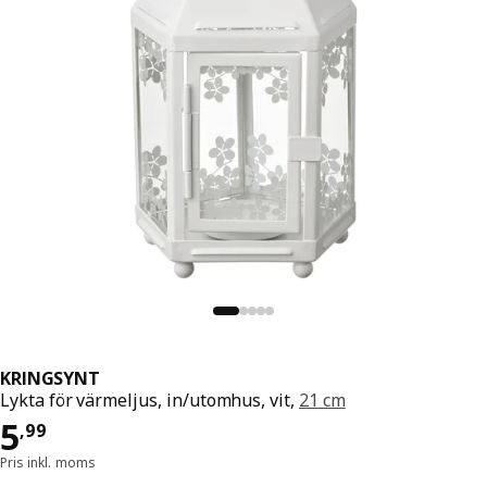
KRINGSYNT
Lykta för värmeljus, in/utomhus, vit,
21 cm
Pris 5,99
5
,
99
Pris inkl. moms