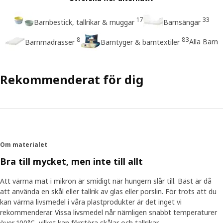
17
33
Barnbestick, tallrikar & muggar
Barnsängar
8
83
Alla Barn
Barnmadrasser
Barntyger & barntextiler
Rekommenderat för dig
Om materialet
Bra till mycket, men inte till allt
Att värma mat i mikron är smidigt när hungern slår till. Bäst är då
att använda en skål eller tallrik av glas eller porslin. För trots att du
kan värma livsmedel i våra plastprodukter är det inget vi
rekommenderar. Vissa livsmedel når nämligen snabbt temperaturer
över 100°C, vilket kan förstöra skålar och tallrikar.