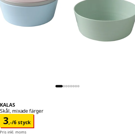
KALAS
Skål, mixade färger
Pris 3,-/6 styck
3
,
-
/6 styck
Pris inkl. moms