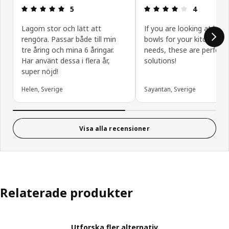
Recension: 5 / 5 stjärnor.
Recension: 4
5
4
Lagom stor och lätt att
If you are looking at low 
rengöra. Passar både till min
bowls for your kitchen or
tre åring och mina 6 åringar.
needs, these are perfect
Har använt dessa i flera år,
solutions!
super nöjd!
Helen, Sverige
Sayantan, Sverige
Visa alla recensioner
Relaterade produkter
Utforska fler alternativ