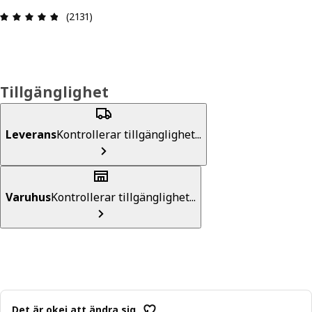
Recension: 4.8 / 5 stjärnor. Totalt antal recensio
(2131)
Tillgänglighet
Leverans
Kontrollerar tillgänglighet...
Varuhus
Kontrollerar tillgänglighet...
Det är okej att ändra sig