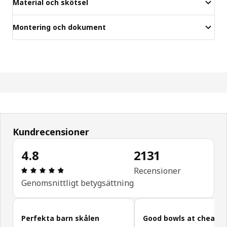
Material och skötsel
Montering och dokument
Kundrecensioner
4.8
2131
Recension: 4.8 / 5 stjärnor. Totalt antal recension
Recensioner
Genomsnittligt betygsättning
Hoppa över kundrecensioner
Perfekta barn skålen
Good bowls at cheap p