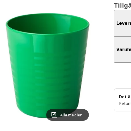
Tillg
Lever
Varuh
Det ä
Return
Alla medier