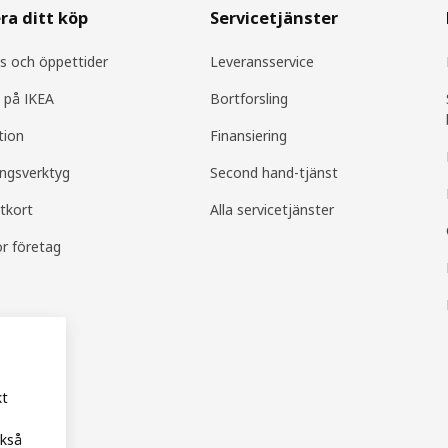
ra ditt köp
Servicetjänster
s och öppettider
Leveransservice
 på IKEA
Bortforsling
tion
Finansiering
ingsverktyg
Second hand-tjänst
tkort
Alla servicetjänster
ör företag
kt
ckså