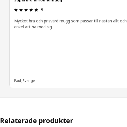
Recension: 5 / 5 stjärnor.
5
Mycket bra och prisvärd mugg som passar till nästan allt och
enkel att ha med sig.
Paul, Sverige
Relaterade produkter