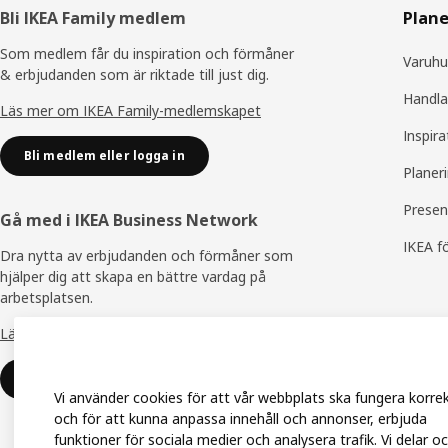
Sidfot
Bli IKEA Family medlem
Plane
Som medlem får du inspiration och förmåner
Varuhu
& erbjudanden som är riktade till just dig.
Handla
Läs mer om IKEA Family-medlemskapet
Inspira
Bli medlem eller logga in
Planer
Presen
Gå med i IKEA Business Network
IKEA f
Dra nytta av erbjudanden och förmåner som
hjälper dig att skapa en bättre vardag på
arbetsplatsen.
Läs mer om IKEA Business Network
Gå med eller logga in
Vi använder cookies för att vår webbplats ska fungera korre
och för att kunna anpassa innehåll och annonser, erbjuda
funktioner för sociala medier och analysera trafik. Vi delar o