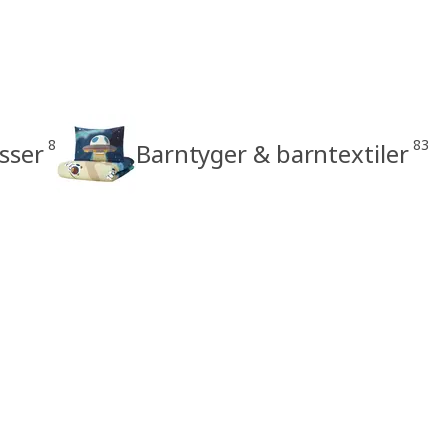
8
83
sser
Barntyger & barntextiler