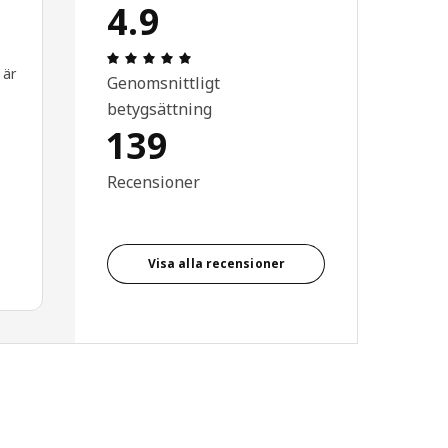
4.9
Recension: 4.9 / 5 stjärnor. Totalt anta
 är
Genomsnittligt
betygsättning
139
Recensioner
Visa alla recensioner