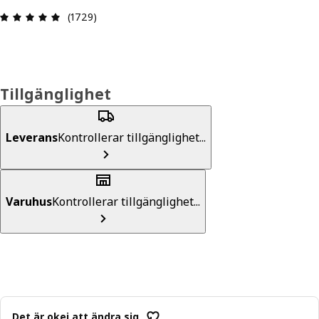
Recension: 4.9 / 5 stjärnor. Totalt antal recensio
(1729)
Tillgänglighet
Leverans
Kontrollerar tillgänglighet...
Varuhus
Kontrollerar tillgänglighet...
Det är okej att ändra sig