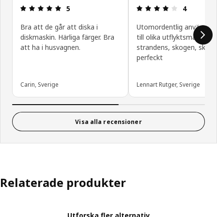
Recension: 5 / 5 stjärnor.
Recension: 4
5
4
Bra att de går att diska i
Utomordentlig använder
diskmaskin. Härliga färger. Bra
till olika utflyktsmål, på
att ha i husvagnen.
strandens, skogen, skidb
perfeckt
Carin, Sverige
Lennart Rutger, Sverige
Visa alla recensioner
Relaterade produkter
Utforska fler alternativ