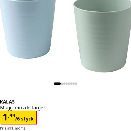
KALAS
Mugg, mixade färger
Pris 1,99/6 styck
1
,
99
/6 styck
Pris inkl. moms