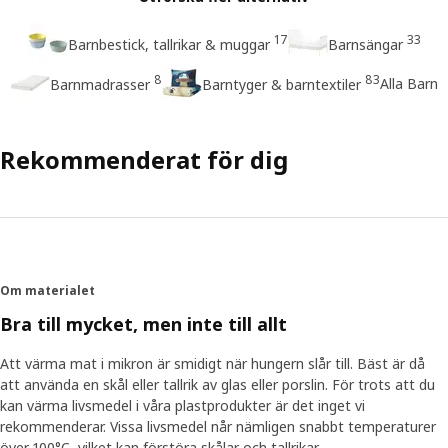
17
33
Barnbestick, tallrikar & muggar
Barnsängar
8
83
Alla Barn
Barnmadrasser
Barntyger & barntextiler
Rekommenderat för dig
Om materialet
Bra till mycket, men inte till allt
Att värma mat i mikron är smidigt när hungern slår till. Bäst är då
att använda en skål eller tallrik av glas eller porslin. För trots att du
kan värma livsmedel i våra plastprodukter är det inget vi
rekommenderar. Vissa livsmedel når nämligen snabbt temperaturer
över 100°C, vilket kan förstöra skålar och tallrikar.