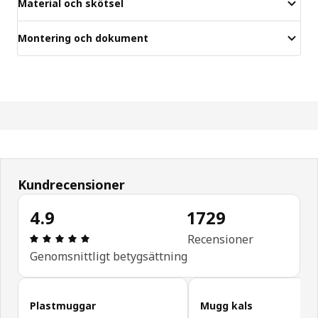
Material och skötsel
Montering och dokument
Kundrecensioner
4.9
1729
Recension: 4.9 / 5 stjärnor. Totalt antal recensio
Recensioner
Genomsnittligt betygsättning
Hoppa över kundrecensioner
Plastmuggar
Mugg kals