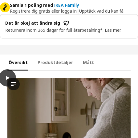
Samla 1 poäng med
IKEA Family
Registrera dig gratis eller logga in
|
Upptäck vad du kan få
Det är okej att ändra sig
Returnera inom 365 dagar för full återbetalning*.
Läs mer.
Översikt
Produktdetaljer
Mått
play
JÄMLIK Doftljus i keramikkruka, Vanilj/ljusbeige, 50 tim.
Videon visar en närbild av någon som försiktigt häller ett do