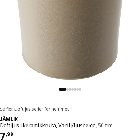
Se fler Doftljus serier för hemmet
JÄMLIK
Doftljus i keramikkruka, Vanilj/ljusbeige,
50 tim.
Pris 7,99
7
,
99