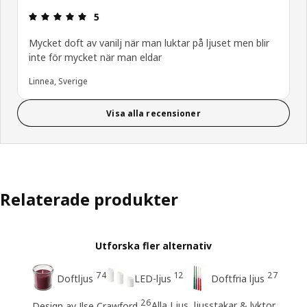
Recension: 5 / 5 stjärnor.
5
Mycket doft av vanilj när man luktar på ljuset men blir
inte för mycket när man eldar
Linnea, Sverige
Visa alla recensioner
Relaterade produkter
Utforska fler alternativ
74
12
27
Doftljus
LED-ljus
Doftfria ljus
26
Alla Ljus, ljusstakar & lyktor
Design av Ilse Crawford