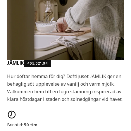
JÄMLIK
405.021.94
Hur doftar hemma för dig? Doftljuset JÄMLIK ger en
behaglig söt upplevelse av vanilj och varm mjölk.
Välkommen hem till en lugn stämning inspirerad av
klara höstdagar i staden och solnedgångar vid havet.
Produktens egenskaper
Brinntid:
50 tim.