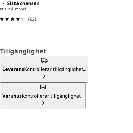
Sista chansen
Pris inkl. moms
Recension: 4.3 / 5 stjärnor. Totalt antal recensio
(22)
Tillgänglighet
Leverans
Kontrollerar tillgänglighet...
Varuhus
Kontrollerar tillgänglighet...