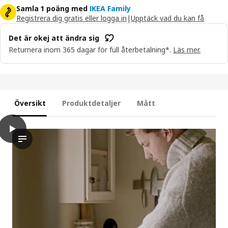
Samla 1 poäng med
IKEA Family
Registrera dig gratis eller logga in
|
Upptäck vad du kan få
Det är okej att ändra sig
Returnera inom 365 dagar för full återbetalning*.
Läs mer.
Översikt
Produktdetaljer
Mått
play
JÄMLIK Doftljus i glas, Vanilj/ljusbeige, 50 tim.
I den här videon visas en person som försiktigt häller smält va