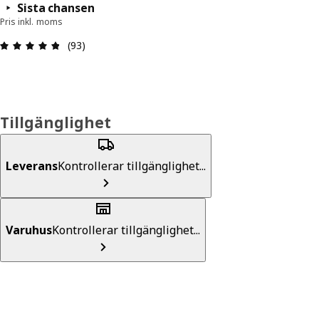
Sista chansen
Pris inkl. moms
Recension: 4.8 / 5 stjärnor. Totalt antal recensio
(93)
Tillgänglighet
Leverans
Kontrollerar tillgänglighet...
Varuhus
Kontrollerar tillgänglighet...