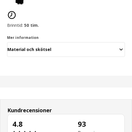
Produktens egenskaper
Brinntid:
50 tim.
Mer information
Material och skötsel
Kundrecensioner
4.8
93
Recension: 4.8 / 5 stjärnor. Totalt antal recension