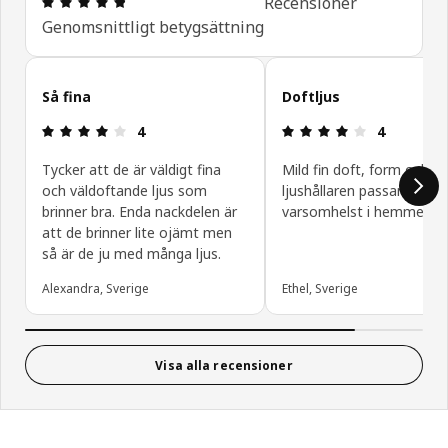
Recensioner
Genomsnittligt betygsättning
Hoppa över kundrecensioner
Så fina
Doftljus
Recension: 4 / 5 stjärnor.
Recension: 4
4
4
Tycker att de är väldigt fina
Mild fin doft, form och fä
och väldoftande ljus som
ljushållaren passar in
brinner bra. Enda nackdelen är
varsomhelst i hemmet
att de brinner lite ojämt men
så är de ju med många ljus.
Alexandra, Sverige
Ethel, Sverige
Visa alla recensioner