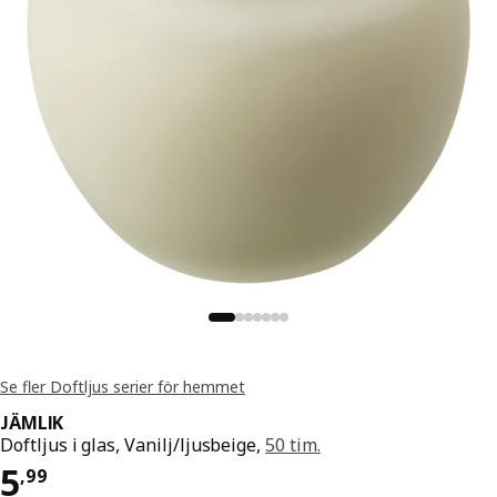
Se fler Doftljus serier för hemmet
JÄMLIK
Doftljus i glas, Vanilj/ljusbeige,
50 tim.
Pris 5,99
5
,
99