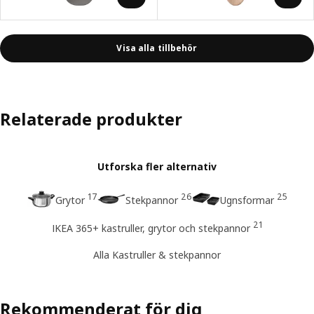
Visa alla tillbehör
Relaterade produkter
Utforska fler alternativ
17
26
25
Grytor
Stekpannor
Ugnsformar
21
IKEA 365+ kastruller, grytor och stekpannor
Alla Kastruller & stekpannor
Rekommenderat för dig