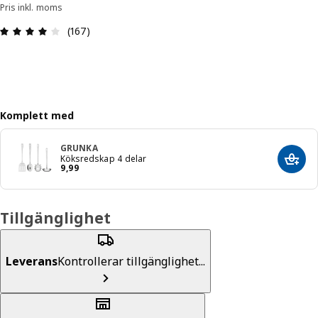
Pris inkl. moms
Recension: 4 / 5 stjärnor. Totalt antal recensione
(167)
Komplett med
GRUNKA
Köksredskap 4 delar
Lägg 
Pris 9,99
9
,
99
Tillgänglighet
Leverans
Kontrollerar tillgänglighet...