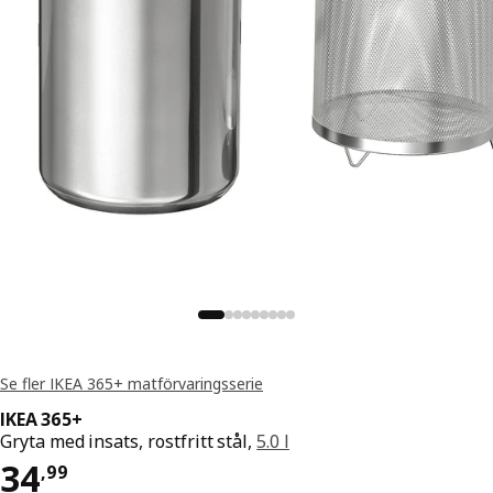
Se fler IKEA 365+ matförvaringsserie
IKEA 365+
Gryta med insats, rostfritt stål,
5.0 l
Pris 34,99
34
,
99