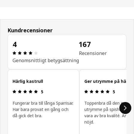
Kundrecensioner
4
167
Recension: 4 / 5 stjärnor. Totalt antal recensione
Recensioner
Genomsnittligt betygsättning
Hoppa över kundrecensioner
Härlig kastrull
Ger utrymme på hällen
Recension: 5 / 5 stjärnor.
Recension: 5 
5
5
Fungerar bra till långa Sparrisar.
Toppenbra då den ger
Har bara provat en gång och
utrymme på spishäll. Verk
då gick det bra.
vara av bra kvalité. Är m
nöjd.