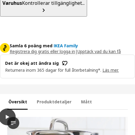
Varuhus
Kontrollerar tillgänglighet...
Samla 6 poäng med
IKEA Family
Registrera dig gratis eller logga in
|
Upptäck vad du kan få
Det är okej att ändra sig
Returnera inom 365 dagar för full återbetalning*.
Läs mer.
Översikt
Produktdetaljer
Mått
play
IKEA 365+ Gryta med insats, rostfritt stål, 5.0 l
I videon visas en person som använder en kruka med en insats,