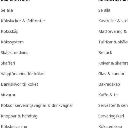
Se alla
Se alla
Köksluckor & lådfronter
Kastruller & st
Köksskåp
Matförvaring & 
Kökssystem
Tallrikar & skåla
Skåpsinredning
Bestick
Skafferi
Knivar & skärbr
Väggförvaring för köket
Glas & kannor
Bänkskivor till köket
Bakredskap
Vitvaror
Kaffe & te
Köksö, serveringsvagnar & drinkvagnar
Servetter & serv
Knoppar & handtag
Serveringskärl
Köksbelysning
Köksredskap