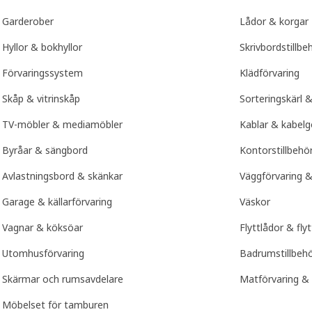
Garderober
Lådor & korgar
Hyllor & bokhyllor
Skrivbordstillbe
Förvaringssystem
Klädförvaring
Skåp & vitrinskåp
Sorteringskärl &
TV-möbler & mediamöbler
Kablar & kabe
Byråar & sängbord
Kontorstillbehö
Avlastningsbord & skänkar
Väggförvaring &
Garage & källarförvaring
Väskor
Vagnar & köksöar
Flyttlådor & flyt
Utomhusförvaring
Badrumstillbeh
Skärmar och rumsavdelare
Matförvaring & 
Möbelset för tamburen