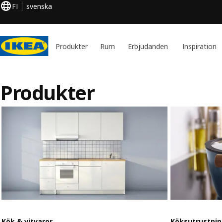
FI
svenska
Produkter
Rum
Erbjudanden
Inspiration
Produkter
Kök & vitvaror
Köksutrustnin