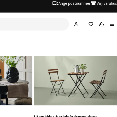
Ange postnummer
Välj varuhus
Hej!
Logga in
Inköpslista
Varukorg
Utemöbler & trädgårdsprodukter