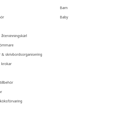
Barn
hör
Baby
 återvinningskärl
lgömmare
r & skrivbordsorganisering
 krokar
tillbehör
ör
köksförvaring