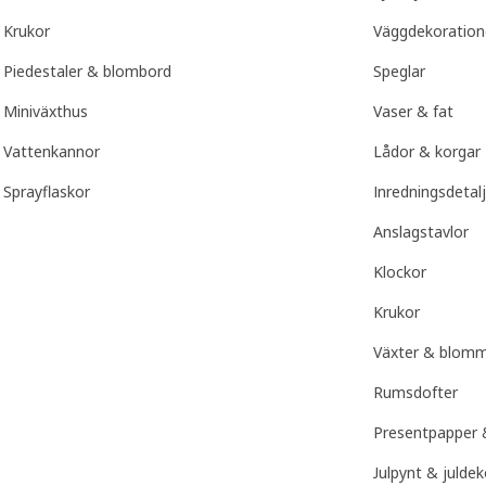
Krukor
Väggdekoration
Piedestaler & blombord
Speglar
Miniväxthus
Vaser & fat
Vattenkannor
Lådor & korgar
Sprayflaskor
Inredningsdetalj
Anslagstavlor
Klockor
Krukor
Växter & blom
Rumsdofter
Presentpapper &
Julpynt & julde