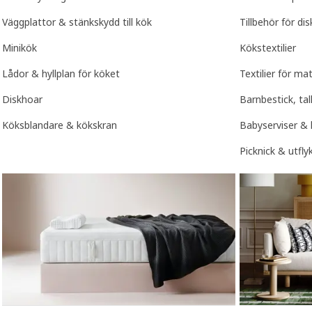
Väggplattor & stänkskydd till kök
Tillbehör för di
Minikök
Kökstextilier
Lådor & hyllplan för köket
Textilier för ma
Diskhoar
Barnbestick, ta
Köksblandare & kökskran
Babyserviser & 
Picknick & utfly