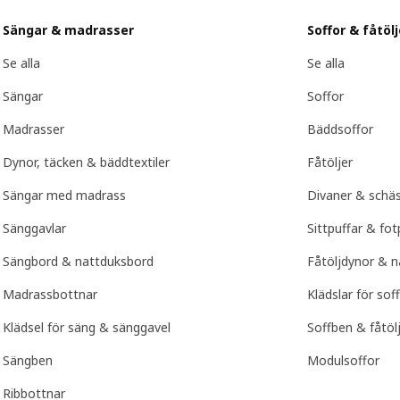
Sängar & madrasser
Soffor & fåtölj
Se alla
Se alla
Sängar
Soffor
Madrasser
Bäddsoffor
Dynor, täcken & bäddtextiler
Fåtöljer
Sängar med madrass
Divaner & schä
Sänggavlar
Sittpuffar & fot
Sängbord & nattduksbord
Fåtöljdynor & n
Madrassbottnar
Klädslar för sof
Klädsel för säng & sänggavel
Soffben & fåtöl
Sängben
Modulsoffor
Ribbottnar