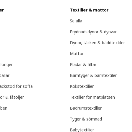
er
Textilier & mattor
Se alla
Prydnadsdynor & dynvar
Dynor, täcken & bäddtextiler
Mattor
slonger
Plädar & filtar
pallar
Barntyger & barntextiler
ackstöd för soffa
Kökstextilier
for & fåtöljer
Textilier för matplatsen
jben
Badrumstextilier
Tyger & sömnad
Babytextilier