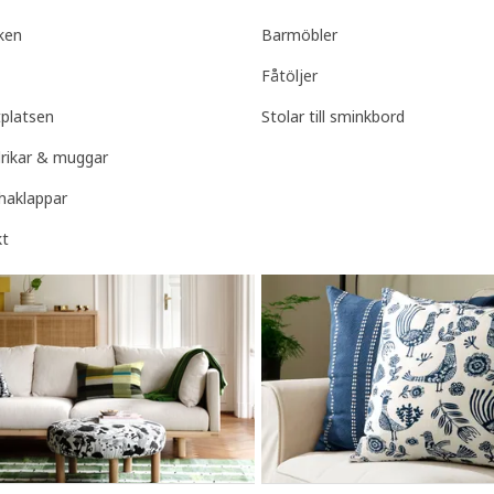
sken
Barmöbler
Fåtöljer
tplatsen
Stolar till sminkbord
llrikar & muggar
haklappar
kt