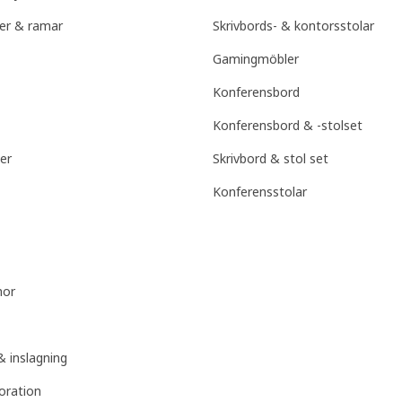
er & ramar
Skrivbords- & kontorsstolar
Gamingmöbler
Konferensbord
Konferensbord & -stolset
er
Skrivbord & stol set
Konferensstolar
mor
 inslagning
koration