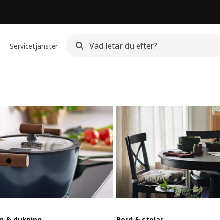
Servicetjänster
g & dukning
Bord & stolar