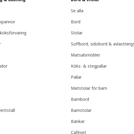
Se alla
ekpannor
Bord
köksförvaring
Stolar
r
Soffbord, sidobord & avlastning
Matsalsmöbler
ädor
Köks- & stegpallar
Pallar
Matstolar för barn
Barnbord
ettställ
Barnstolar
Bänkar
Caféset