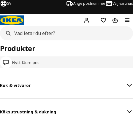
SV
Ange postnummer
Välj varuhus
Hej!
Logga in
Inköpslista
Varukorg
Produkter
Nytt lägre pris
Kök & vitvaror
Köksutrustning & dukning