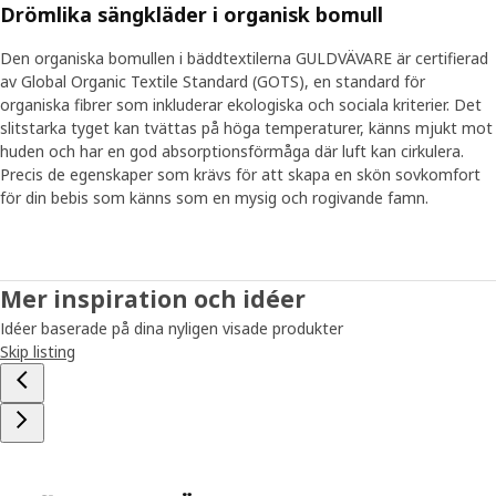
också tryggt att ha en kramvänlig mjukleksak intill sig i
Drömlika sängkläder i organisk bomull
sängen. ”Att hålla i något bekant kan hjälpa till att komma
till ro och somna.”
Den organiska bomullen i bäddtextilerna GULDVÄVARE är certifierad
av Global Organic Textile Standard (GOTS), en standard för
organiska fibrer som inkluderar ekologiska och sociala kriterier. Det
Hitta bebisens rutiner
slitstarka tyget kan tvättas på höga temperaturer, känns mjukt mot
Andra knep som kan hjälpa sömnen på traven är att
huden och har en god absorptionsförmåga där luft kan cirkulera.
dämpa belysningen och sänka temperaturen i rummet.
Precis de egenskaper som krävs för att skapa en skön sovkomfort
”Att hitta era egna rutiner inför vilan är också bra. Det kan
för din bebis som känns som en mysig och rogivande famn.
vara ett bad precis innan läggdags, eller att nynna på en
särskild sång som din bebis känner igen.” Och om rutinerna
en dag inte riktigt fungerar längre, så är det också helt
normalt. Då får man vara öppen för att justera dem lite.
Mer inspiration och idéer
”Även om sömnen skiftar kan du känna dig trygg med att
Idéer baserade på dina nyligen visade produkter
ditt barn faktiskt får den vila det behöver. Men glöm inte
Skip listing
bort dig själv – som förälder behöver du också vila mellan
varven för att få ny energi.”’