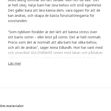
är helt okej. Varje barn har sina behov och små egenheter.
Det gäller bara att lära känna dem, vara öppen för att de
kan ändras, och skapa de bästa förutsättningarna för
sovstunden.
”Som nybliven förälder är det lätt att känna stress över
sitt barns sömn – eller brist på sömn. Det är helt normalt.
Precis som det är normalt att alla barn har olika behov,
och att de ändras”, säger Anna Edlundh. Hon har varit med
och utvecklat GULDVÄVARE serien med lakan och påslakan
i 100 procent GOTS-certifierad ekologisk bomull, liksom
mjukdjur, haklappar och flera andra produkter.
Läs mer
En skön säng är en bra start
”Mjuka lakan som känns svala och sköna mot kroppen är
en bra start för att sova gott. Bomull är ett fantastiskt
naturmaterial eftersom det andas när din bebis blir varm.”
GULDVÄVARE är en serie med söta mönster och
broderade detaljer i lugna, milda färger som bidrar till en
Om materialet
vilsam atmosfär i sängen. För många bebisar känns det