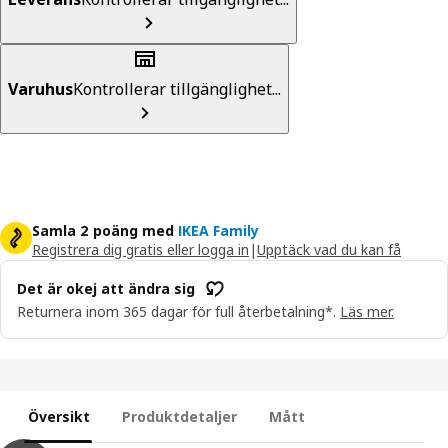
Varuhus
Kontrollerar tillgänglighet...
Samla 2 poäng med
IKEA Family
Registrera dig gratis eller logga in
|
Upptäck vad du kan få
Det är okej att ändra sig
Returnera inom 365 dagar för full återbetalning*.
Läs mer.
Översikt
Produktdetaljer
Mått