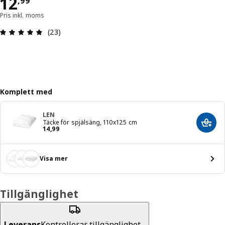
Pris 12,99
12
,
99
Pris inkl. moms
Recension: 4.9 / 5 stjärnor. Totalt antal recensio
(23)
Komplett med
LEN
Täcke för spjälsäng, 110x125 cm
Lägg 
Pris 14,99
14
,
99
Visa mer
Tillgänglighet
Leverans
Kontrollerar tillgänglighet...