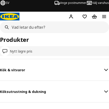
SV
Ange postnummer
Välj varuhus
Hej!
Logga in
Inköpslista
Varukorg
Produkter
Nytt lägre pris
Kök & vitvaror
Köksutrustning & dukning