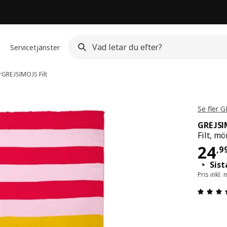
Servicetjänster
r
GREJSIMOJS
Filt
Se fler 
GREJS
Filt, m
Pri
24
,
9
Sist
Pris inkl