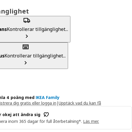
änglighet
ans
Kontrollerar tillgänglighet...
us
Kontrollerar tillgänglighet...
la 4 poäng med
IKEA Family
strera dig gratis eller logga in
|
Upptäck vad du kan få
r okej att ändra sig
era inom 365 dagar för full återbetalning*.
Läs mer.