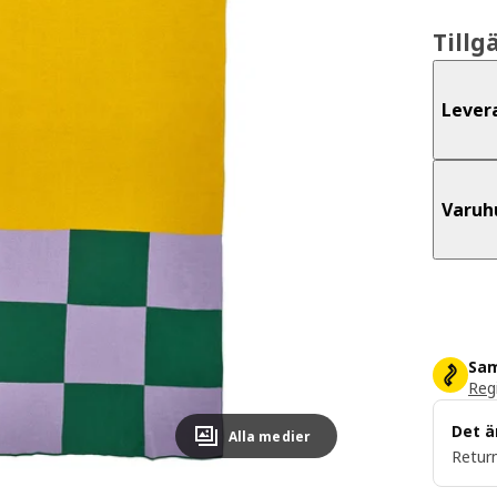
Tillg
Lever
Varuh
Sam
Regi
Det ä
Alla medier
Return