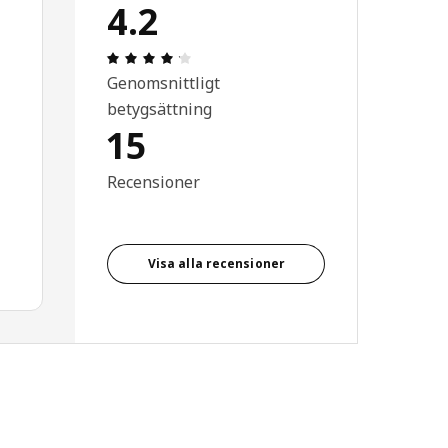
4.2
Recension: 4.2 / 5 stjärnor. Totalt anta
Genomsnittligt
betygsättning
15
Recensioner
Visa alla recensioner