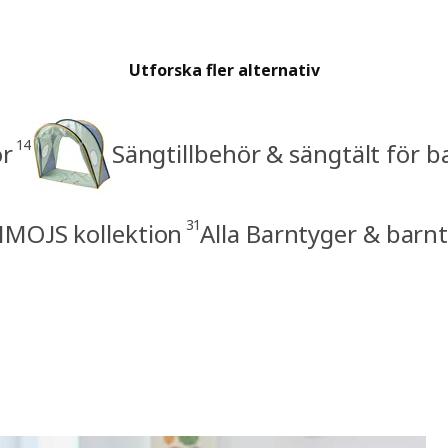
Utforska fler alternativ
14
or
Sängtillbehör & sängtält för b
31
IMOJS kollektion
Alla Barntyger & barnt