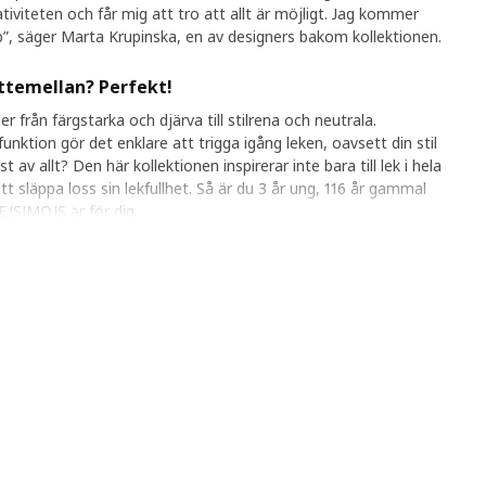
tiviteten och får mig att tro att allt är möjligt. Jag kommer
pp”, säger Marta Krupinska, en av designers bakom kollektionen.
ittemellan? Perfekt!
från färgstarka och djärva till stilrena och neutrala.
unktion gör det enklare att trigga igång leken, oavsett din stil
st av allt? Den här kollektionen inspirerar inte bara till lek i hela
att släppa loss sin lekfullhet. Så är du 3 år ung, 116 år gammal
JSIMOJS är för dig.