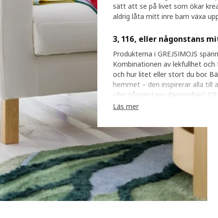
sätt att se på livet som ökar krea
aldrig låta mitt inre barn växa u
3, 116, eller någonstans m
Produkterna i GREJSIMOJS spänner 
Kombinationen av lekfullhet och f
och hur litet eller stort du bor. Bä
hemmet – den inspirerar alla till 
eller någonstans däremellan? GRE
Läs mer