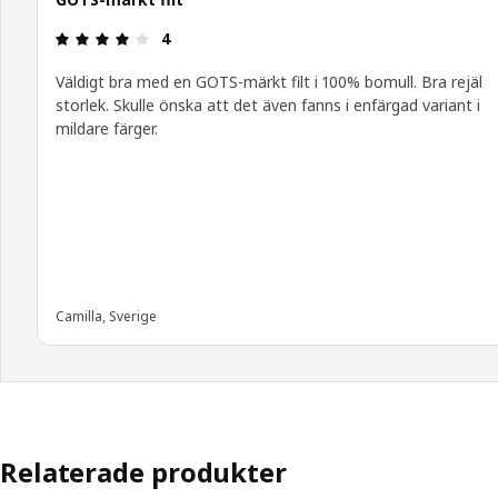
Recension: 4 / 5 stjärnor.
4
Väldigt bra med en GOTS-märkt filt i 100% bomull. Bra rejäl
storlek. Skulle önska att det även fanns i enfärgad variant i
mildare färger.
Camilla, Sverige
Relaterade produkter