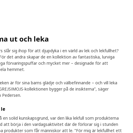
a ut och leka
slår sig ihop för att djupdyka i en värld av lek och lekfullhet?
 För det andra skapar de en kollektion av fantastiska, lurviga
iga förvaringspuffar och mycket mer – designade för att
i hela hemmet.
g leken är för sina barns glädje och välbefinnande – och vill leka
GREJSIMOJS-kollektionen bygger på de insikterna”, säger
h Pedersen.
 le
å en solid kunskapsgrund, var den lika lekfull som produkterna
 att börja i den vardagsaktivitet där de förlorar sig i stunden
pa produkter som får människor att le. ”För mig är lekfullhet ett