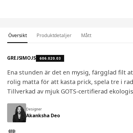
Översikt
Produktdetaljer
Mått
GREJSIMOJS
606.020.03
Ena stunden är det en mysig, färgglad filt at
rolig matta för att kasta prick, spela tre i ra
Tillverkad av mjuk GOTS-certifierad ekologi
Designer
Akanksha Deo
Produktens egenskaper