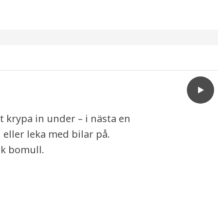
play
GREJS
t krypa in under – i nästa en
d eller leka med bilar på.
sk bomull.