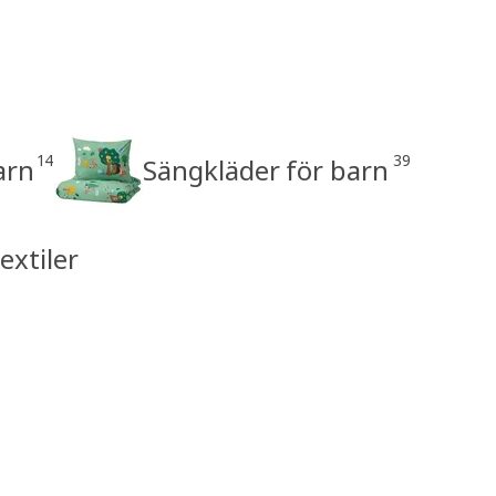
14
39
arn
Sängkläder för barn
extiler