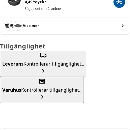
Pris 4,49/stycke
4
,
49
/stycke
Lägg 
Säljs i set om 2 online
Visa mer
Tillgänglighet
Leverans
Kontrollerar tillgänglighet...
Varuhus
Kontrollerar tillgänglighet...