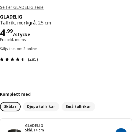
Se fler GLADELIG serie
GLADELIG
Tallrik, mörkgrå,
25 cm
Pris 4,99/stycke
4
,
99
/stycke
Pris inkl. moms
Säljs i set om 2 online
Recension: 4.5 / 5 stjärnor. Totalt antal recensio
(285)
Komplett med
Skålar
Djupa tallrikar
Små tallrikar
GLADELIG
Skål, 14 cm