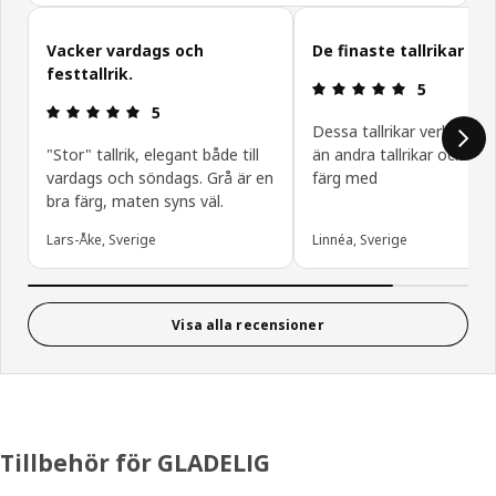
Hoppa över kundrecensioner
Vacker vardags och
De finaste tallrikar
festtallrik.
Recension: 5 
5
Recension: 5 / 5 stjärnor.
5
Dessa tallrikar verkar tål
"Stor" tallrik, elegant både till
än andra tallrikar och de ä
vardags och söndags. Grå är en
färg med
bra färg, maten syns väl.
Lars-Åke, Sverige
Linnéa, Sverige
Visa alla recensioner
Tillbehör för GLADELIG