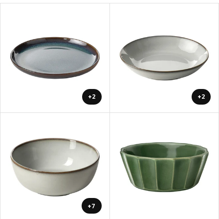
+2
+2
+7