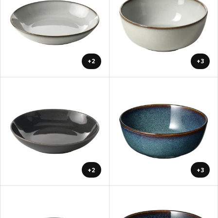
+2
+3
+2
+3