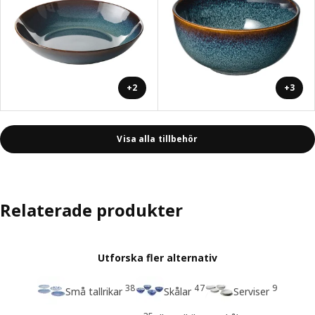
+2
+3
Visa alla tillbehör
Relaterade produkter
Utforska fler alternativ
38
47
9
Små tallrikar
Skålar
Serviser