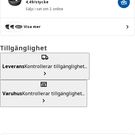
Pris 4,49/stycke
4
,
49
/stycke
Lägg 
Säljs i set om 2 online
Visa mer
Tillgänglighet
Leverans
Kontrollerar tillgänglighet...
Varuhus
Kontrollerar tillgänglighet...