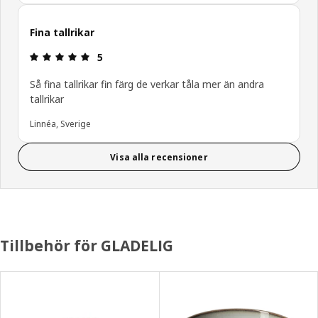
Fina tallrikar
Recension: 5 / 5 stjärnor.
5
Så fina tallrikar fin färg de verkar tåla mer än andra
tallrikar
Linnéa, Sverige
Visa alla recensioner
Tillbehör för GLADELIG