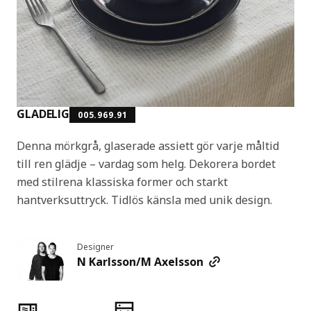
GLADELIG
005.969.91
Denna mörkgrå, glaserade assiett gör varje måltid
till ren glädje – vardag som helg. Dekorera bordet
med stilrena klassiska former och starkt
hantverksuttryck. Tidlös känsla med unik design.
Designer
N Karlsson/M Axelsson
Produktens egenskaper