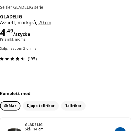
Se fler GLADELIG serie
GLADELIG
Assiett, mörkgrå,
20 cm
Pris 4,49/stycke
4
,
49
/stycke
Pris inkl. moms
Säljs i set om 2 online
Recension: 4.5 / 5 stjärnor. Totalt antal recensio
(195)
Komplett med
Skålar
Djupa tallrikar
Tallrikar
GLADELIG
Skål, 14 cm