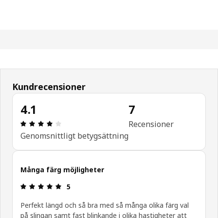
Kundrecensioner
4.1
7
Recension: 4.1 / 5 stjärnor. Totalt antal recension
Recensioner
Genomsnittligt betygsättning
Många färg möjligheter
Recension: 5 / 5 stjärnor.
5
Perfekt längd och så bra med så många olika färg val
på slingan samt fast blinkande i olika hastigheter att