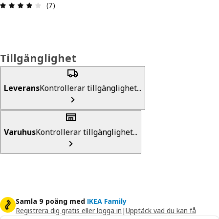
Recension: 4.1 / 5 stjärnor. Totalt antal recension
(7)
Tillgänglighet
Leverans
Kontrollerar tillgänglighet...
Varuhus
Kontrollerar tillgänglighet...
Samla 9 poäng med
IKEA Family
Registrera dig gratis eller logga in
|
Upptäck vad du kan få