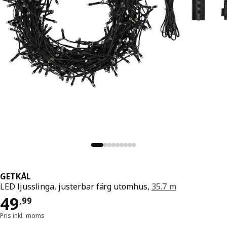
GETKÅL
LED ljusslinga, justerbar färg utomhus,
35.7 m
Pris 49,99
49
,
99
Pris inkl. moms