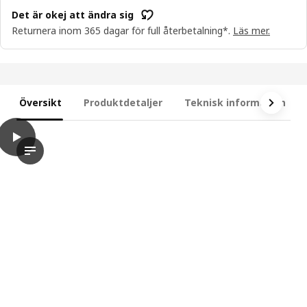
Det är okej att ändra sig
Returnera inom 365 dagar för full återbetalning*.
Läs mer.
Översikt
Produktdetaljer
Teknisk information
play
GETKÅL LED ljusslinga, justerbar färg utomhus, 35.7 m
I den här videon kan du se en person som håller upp en led-l