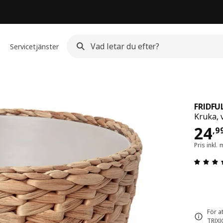
Servicetjänster
FRIDFU
Kruka, 
Pri
24
,
9
Pris inkl
För a
TRIXI