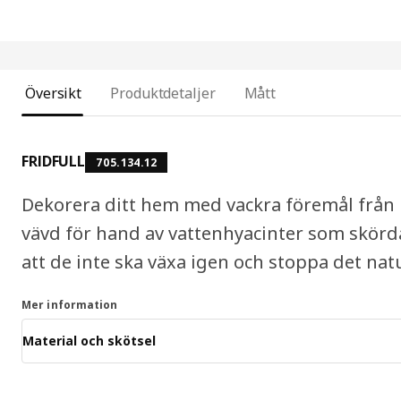
Översikt
Produktdetaljer
Mått
FRIDFULL
705.134.12
Dekorera ditt hem med vackra föremål från 
vävd för hand av vattenhyacinter som skörda
att de inte ska växa igen och stoppa det natu
Mer information
Material och skötsel