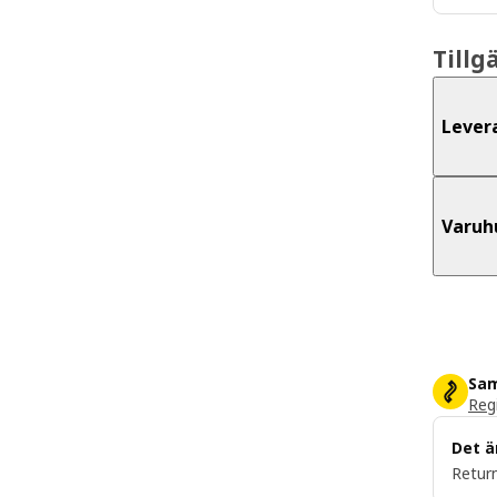
Tillg
Lever
Varuh
Sam
Regi
Det ä
Return