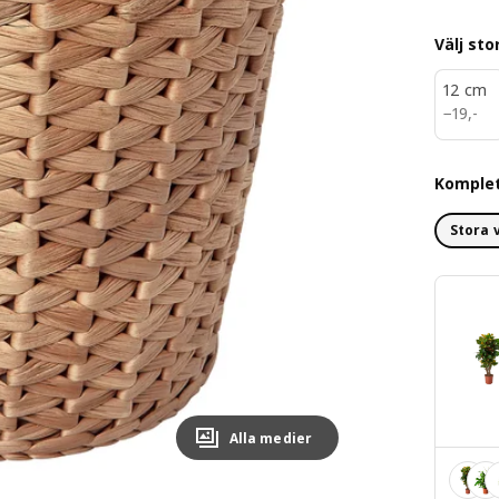
Välj sto
12 cm
19,-
−
19
,
-
Komple
Stora 
Alla medier