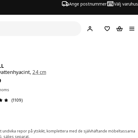
Ange postnummer
Välj varuhus
Hej!
Logga in
Inköpslista
Varukorg
LL
vattenhyacint,
24 cm
s 24,99
9
. moms
Recension: 4.8 / 5 stjärnor. Totalt antal recensioner: 110
(1109)
tt undvika repor på ytskikt, komplettera med de självhäftande möbeltassarna
G, säljes separat.