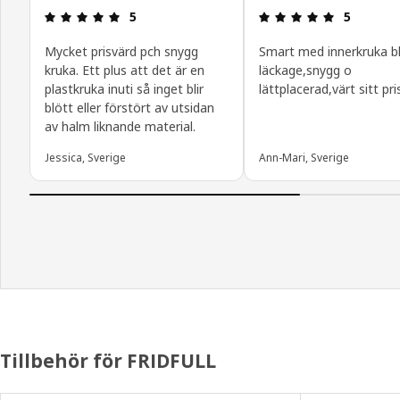
Recension: 5 / 5 stjärnor.
Recension: 
5
5
Mycket prisvärd pch snygg
Smart med innerkruka bli
kruka. Ett plus att det är en
läckage,snygg o
plastkruka inuti så inget blir
lättplacerad,värt sitt pri
blött eller förstört av utsidan
av halm liknande material.
Jessica, Sverige
Ann-Mari, Sverige
Tillbehör för FRIDFULL