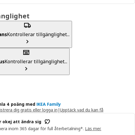
änglighet
ans
Kontrollerar tillgänglighet...
us
Kontrollerar tillgänglighet...
la 4 poäng med
IKEA Family
strera dig gratis eller logga in
|
Upptäck vad du kan få
r okej att ändra sig
era inom 365 dagar för full återbetalning*.
Läs mer.