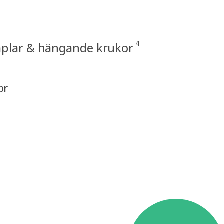
4
plar & hängande krukor
or