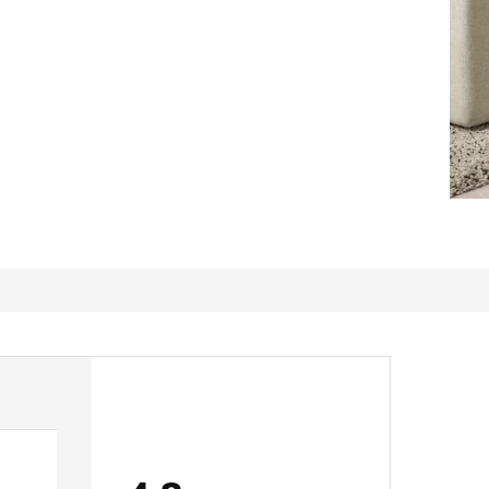
Fin värme från krukan i