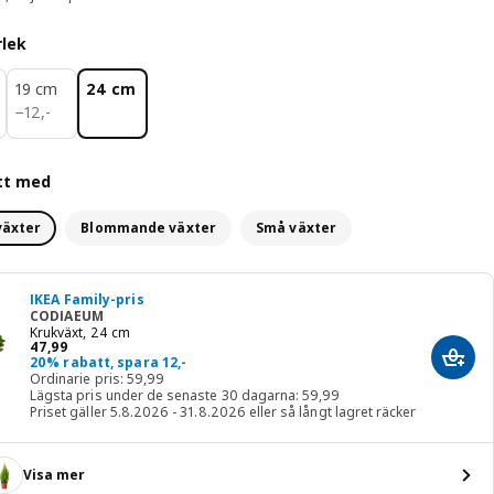
rlek
19 cm
24 cm
12,-
−
12
,
-
tt med
växter
Blommande växter
Små växter
IKEA Family-pris
CODIAEUM
Krukväxt, 24 cm
Pris 47,99
47
,
99
20% rabatt, spara 12,-
Lägg 
Ordinarie pris: 59,99
Lägsta pris under de senaste 30 dagarna: 59,99
Priset gäller 5.8.2026 - 31.8.2026 eller så långt lagret räcker
Visa mer