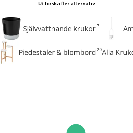
Utforska fler alternativ
7
Självvattnande krukor
Am
20
Piedestaler & blombord
Alla Kruk