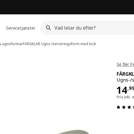
Servicetjänster
 & ugnsformar
FÄRGKLAR
Ugns-/serveringsform med lock
Se fler 
FÄRGK
Ugns-/s
Pri
14
,
9
Pris inkl