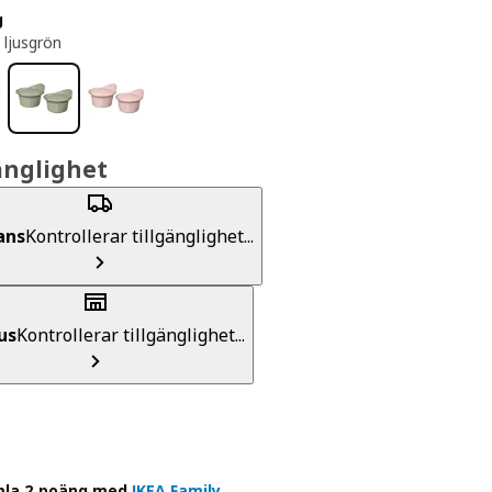
g
 ljusgrön
änglighet
ans
Kontrollerar tillgänglighet...
us
Kontrollerar tillgänglighet...
la 2 poäng med
IKEA Family