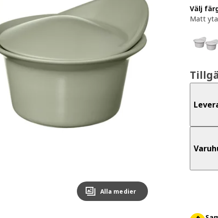
Välj fär
Matt yta
Tillg
Lever
Varuh
Alla medier
Sam