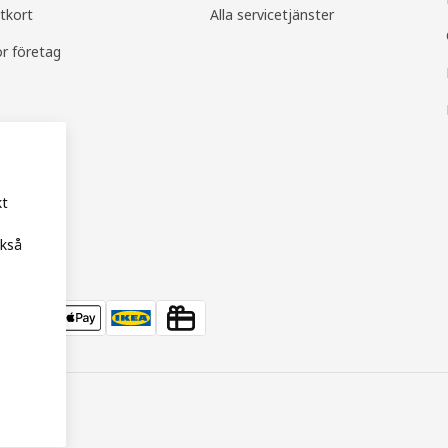
tkort
Alla servicetjänster
ör företag
kt
ckså