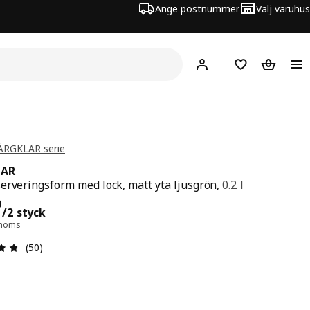
Ange postnummer
Välj varuhus
Hej!
Logga in
Inköpslista
Varukorg
FÄRGKLAR serie
LAR
erveringsform med lock, matt yta ljusgrön,
0.2 l
s 14,99/2 styck
9
/2 styck
. moms
Recension: 4.7 / 5 stjärnor. Totalt antal recensioner: 50
(50)