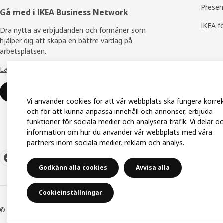
Presen
Gå med i IKEA Business Network
IKEA f
Dra nytta av erbjudanden och förmåner som
hjälper dig att skapa en bättre vardag på
arbetsplatsen.
Läs mer om IKEA Business Network
Gå med eller logga in
Vi använder cookies för att vår webbplats ska fungera korre
och för att kunna anpassa innehåll och annonser, erbjuda
funktioner för sociala medier och analysera trafik. Vi delar o
information om hur du använder vår webbplats med våra
partners inom sociala medier, reklam och analys.
Godkänn alla cookies
Avvisa alla
Cookieinställningar
© Inter IKEA Systems B.V. 1999-2026