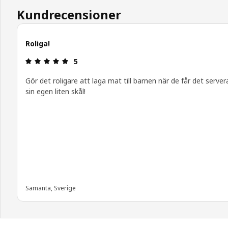
Kundrecensioner
Roliga!
Recension: 5 / 5 stjärnor.
5
Gör det roligare att laga mat till barnen när de får det servera
sin egen liten skål!
Samanta, Sverige