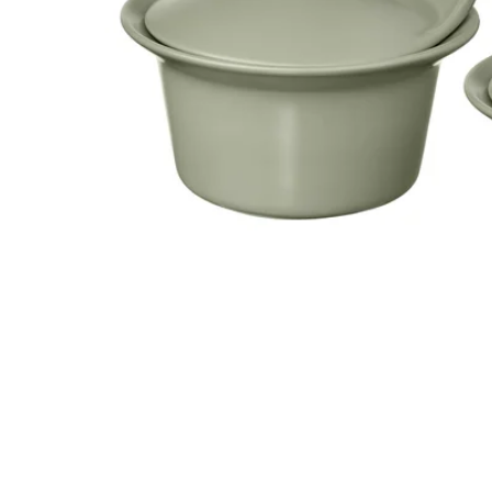
Image zoomed out, normal view