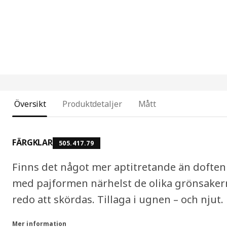
Översikt
Produktdetaljer
Mått
FÄRGKLAR
505.417.79
Finns det något mer aptitretande än doften
med pajformen närhelst de olika grönsakern
redo att skördas. Tillaga i ugnen – och njut.
Mer information