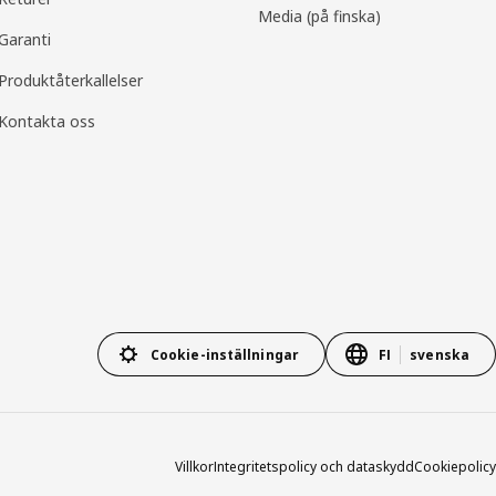
Media (på finska)
Garanti
Produktåterkallelser
Kontakta oss
Cookie-inställningar
FI
svenska
Villkor
Integritetspolicy och dataskydd
Cookiepolicy