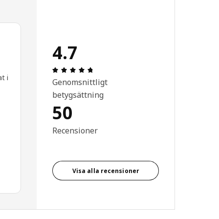
4.7
Recension: 4.7 / 5 stjärnor. Totalt anta
t i
Genomsnittligt
betygsättning
50
Recensioner
Visa alla recensioner