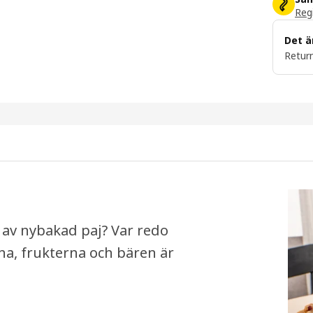
Regi
Det ä
Return
 av nybakad paj? Var redo
a, frukterna och bären är