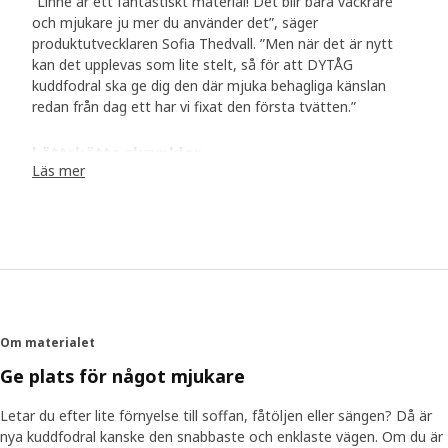
”Linne är ett fantastiskt material! Det blir bara vackrare
och mjukare ju mer du använder det”, säger
produktutvecklaren Sofia Thedvall. ”Men när det är nytt
kan det upplevas som lite stelt, så för att DYTÅG
kuddfodral ska ge dig den där mjuka behagliga känslan
redan från dag ett har vi fixat den första tvätten.”
Lättskötta skrynklor
Läs mer
DYTÅG blir troligen också ett av de mest lättskötta
kuddfodralen i din soffa. Om det får en fläck eller känns
ofräscht är det bara att slänga i tvättmaskinen och hänga
på tork. Om och om igen. ”Den lite skrynkliga looken är
mjuk och vacker och betyder att du inte behöver lägga tid
på att stryka. Kuddfodralet får ändå en bra stadga
eftersom det har en sydd kant – en så kallad fransk söm.”
Färgmässigt har kuddfodralen en lite jordig och naturlig
Om materialet
färgskala. ”De här färgerna passar linnematerialet väldigt
bra och är koordinerade med den övriga DYTÅG familjen
Ge plats för något mjukare
där du hittar gardiner och bäddtextilier i linne.”
Letar du efter lite förnyelse till soffan, fåtöljen eller sängen? Då är
nya kuddfodral kanske den snabbaste och enklaste vägen. Om du är
Ett material som håller