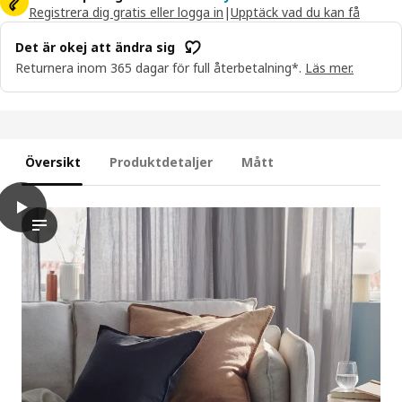
Registrera dig gratis eller logga in
|
Upptäck vad du kan få
Det är okej att ändra sig
Returnera inom 365 dagar för full återbetalning*.
Läs mer.
Översikt
Produktdetaljer
Mått
play
DYTÅG Kuddfodral, mörkbeige, 65x65 cm
Videon visar en demonstration av kuddfodralet DYTÅG, som är 