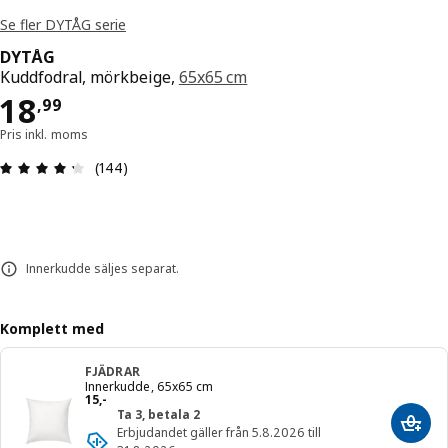
Se fler DYTÅG serie
DYTÅG
Kuddfodral, mörkbeige,
65x65 cm
Pris 18,99
18
,
99
Pris inkl. moms
Recension: 4.3 / 5 stjärnor. Totalt antal recensio
(144)
Innerkudde säljes separat.
Komplett med
FJÄDRAR
Innerkudde, 65x65 cm
Pris 15,-
15
,
-
Ta 3, betala 2
Lägg 
Erbjudandet gäller från 5.8.2026 till