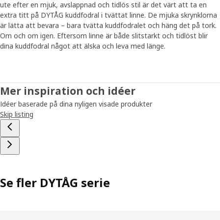
ute efter en mjuk, avslappnad och tidlös stil är det värt att ta en
Att älska linne är inte unikt för vår tid – människan har
extra titt på DYTÅG kuddfodral i tvättat linne. De mjuka skrynklorna
använt och förädlat detta naturmaterial i tusentals år.
är lätta att bevara – bara tvätta kuddfodralet och häng det på tork.
Själva växtfibern kommer från linplantan och då både
Om och om igen. Eftersom linne är både slitstarkt och tidlöst blir
odling och förädling kräver betydligt mindre vatten och
dina kuddfodral något att älska och leva med länge.
processer än för andra material, räknas linne i dag som ett
av de miljömässigt mest hållbara textilmaterialen. ”Och
eftersom linne är både slitstarkt och tidlöst blir ditt
kuddfodral något att älska och leva med länge.”
Mer inspiration och idéer
Idéer baserade på dina nyligen visade produkter
Skip listing
Se fler DYTÅG serie