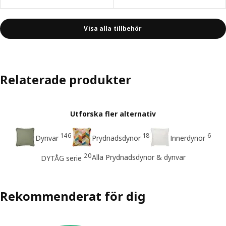
Visa alla tillbehör
Relaterade produkter
Utforska fler alternativ
146
18
6
Dynvar
Prydnadsdynor
Innerdynor
20
Alla Prydnadsdynor & dynvar
DYTÅG serie
Rekommenderat för dig