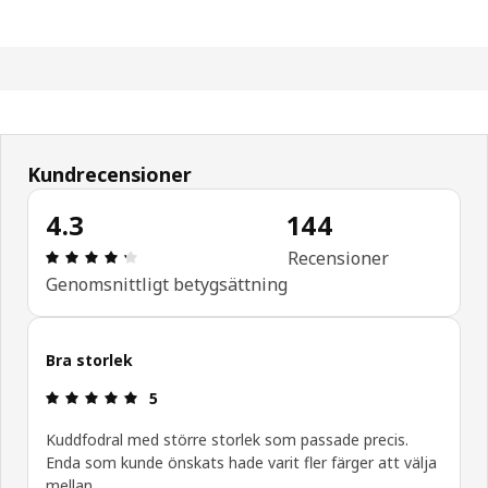
Kundrecensioner
4.3
144
Recension: 4.3 / 5 stjärnor. Totalt antal recensio
Recensioner
Genomsnittligt betygsättning
Bra storlek
Recension: 5 / 5 stjärnor.
5
Kuddfodral med större storlek som passade precis.
Enda som kunde önskats hade varit fler färger att välja
mellan.