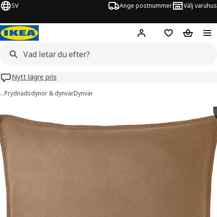
SV
Ange postnummer
Välj varuhus
Hej!
Logga in
Inköpslista
Varukorg
Nytt lägre pris
…
Prydnadsdynor & dynvar
Dynvar
YTÅG bilder
er bilder