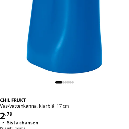
CHILIFRUKT
Vas/vattenkanna, klarblå,
17 cm
Pris 2,79
2
,
79
Sista chansen
Pris inkl. moms