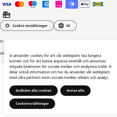
Cookie-inställningar
SV
© Inter IKEA Systems B.V. 1999-2026
Villkor
Integritetspolicy och dataskydd
Cookiepolicy
Vi använder cookies för att vår webbplats ska fungera
korrekt och för att kunna anpassa innehåll och annonser,
erbjuda funktioner för sociala medier och analysera trafik. Vi
delar också information om hur du använder vår webbplats
med våra partners inom sociala medier, reklam och analys.
Godkänn alla cookies
Avvisa alla
Cookieinställningar