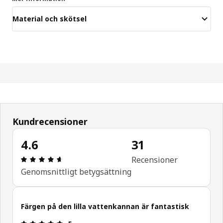
Material och skötsel
Kundrecensioner
4.6
31
Recension: 4.6 / 5 stjärnor. Totalt antal recension
Recensioner
Genomsnittligt betygsättning
Färgen på den lilla vattenkannan är fantastisk
Recension: 5 / 5 stjärnor.