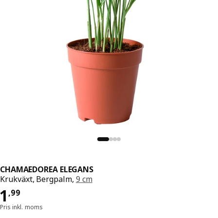
CHAMAEDOREA ELEGANS
Krukväxt, Bergpalm,
9 cm
Pris 1,99
1
,
99
Pris inkl. moms