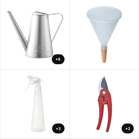
+6
+3
+2