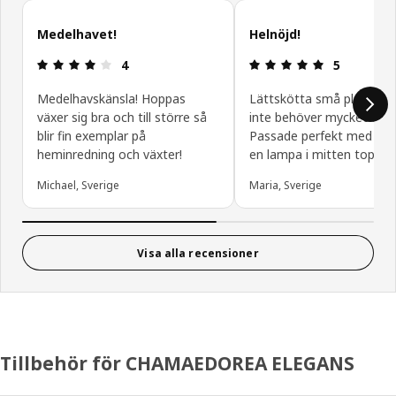
Hoppa över kundrecensioner
Medelhavet!
Helnöjd!
Recension: 4 / 5 stjärnor.
Recension: 5 
4
5
Medelhavskänsla! Hoppas
Lättskötta små plantor 
växer sig bra och till större så
inte behöver mycket vatt
blir fin exemplar på
Passade perfekt med 2 s
heminredning och växter!
en lampa i mitten toppen
Michael, Sverige
Maria, Sverige
Visa alla recensioner
Tillbehör för CHAMAEDOREA ELEGANS