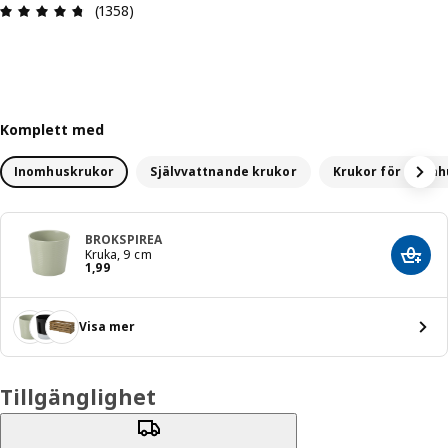
Recension: 4.7 / 5 stjärnor. Totalt antal recensio
(1358)
Komplett med
Inomhuskrukor
Självvattnande krukor
Krukor för utom
BROKSPIREA
Kruka, 9 cm
Lägg 
Pris 1,99
1
,
99
Visa mer
Tillgänglighet