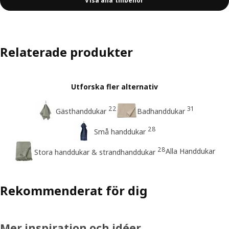
Visa alla tillbehör
Relaterade produkter
Utforska fler alternativ
22
31
Gästhanddukar
Badhanddukar
28
Små handdukar
28
Alla Handdukar
Stora handdukar & strandhanddukar
Rekommenderat för dig
Mer inspiration och idéer