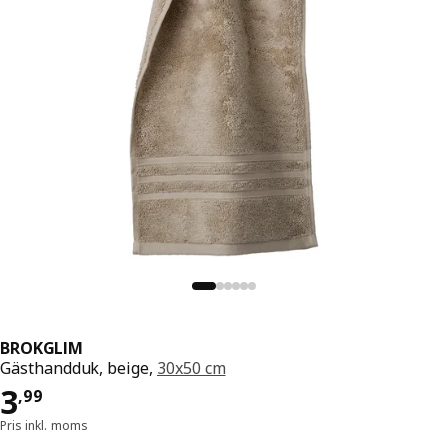
BROKGLIM
Gästhandduk, beige,
30x50 cm
Pris 3,99
3
,
99
Pris inkl. moms