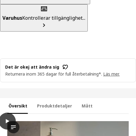
Varuhus
Kontrollerar tillgänglighet...
Det är okej att ändra sig
Returnera inom 365 dagar för full återbetalning*.
Läs mer.
Översikt
Produktdetaljer
Mått
play
BROKGLIM Gästhandduk, beige, 30x50 cm
I videon står en person i ett badrum med händerna försiktigt