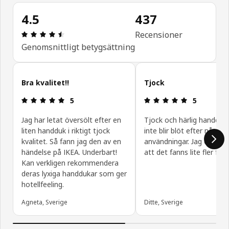
4.5
437
Recension: 4.5 / 5 stjärnor. Totalt antal recensio
Recensioner
Genomsnittligt betygsättning
Hoppa över kundrecensioner
Bra kvalitet!!
Tjock
Recension: 5 / 5 stjärnor.
Recension: 5 
5
5
Jag har letat översölt efter en
Tjock och härlig handdu
liten handduk i riktigt tjock
inte blir blöt efter några
kvalitet. Så fann jag den av en
användningar. Jag önskar
händelse på IKEA. Underbart!
att det fanns lite fler färg
Kan verkligen rekommendera
deras lyxiga handdukar som ger
hotellfeeling.
Agneta, Sverige
Ditte, Sverige