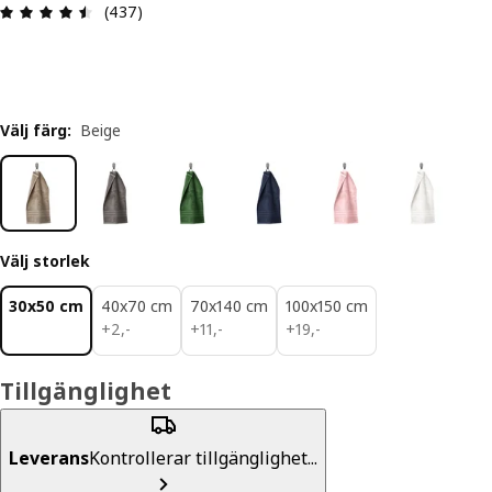
Recension: 4.5 / 5 stjärnor. Totalt antal recensio
(437)
Välj färg
:
Beige
Välj storlek
30x50 cm
40x70 cm
70x140 cm
100x150 cm
2,-
11,-
19,-
+
2
,
-
+
11
,
-
+
19
,
-
Tillgänglighet
Leverans
Kontrollerar tillgänglighet...