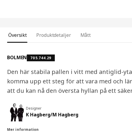
Översikt
Produktdetaljer
Mått
BOLMEN
705.744.29
Den här stabila pallen i vitt med antiglid-yt
komma upp ett steg för att vara med och lä
att du kan nå den översta hyllan på ett säker
Designer
K Hagberg/M Hagberg
Mer information