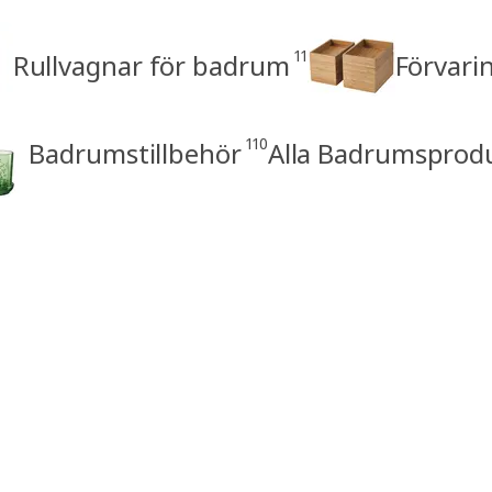
11
Rullvagnar för badrum
Förvari
110
Badrumstillbehör
Alla Badrumsprod