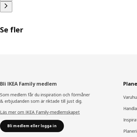
Se fler
Sidfot
Bli IKEA Family medlem
Plane
Som medlem får du inspiration och förmåner
Varuhu
& erbjudanden som är riktade till just dig.
Handla
Läs mer om IKEA Family-medlemskapet
Inspira
Bli medlem eller logga in
Planer