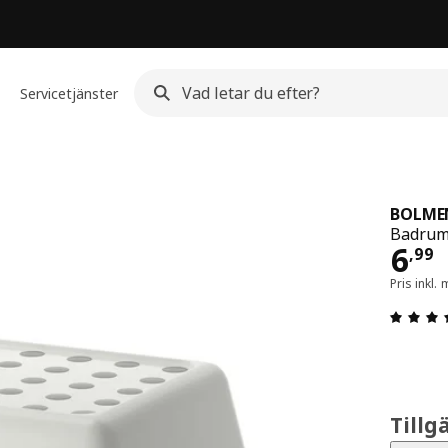
Servicetjänster
BOLME
Badrums
Pris
6
,
99
Pris inkl
Tillg