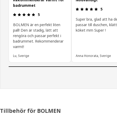
badrummet
Recension: 
5
Recension: 5 / 5 stjärnor.
5
Super bra, glad att ha d
BOLMEN är en perfekt liten
passar till duschen, klätt
pall! Den är stadig, lätt att
köket mm Super !
rengöra och passar perfekt i
badrummet. Rekommenderar
varmt!
Lu, Sverige
Anna Honorata, Sverige
Tillbehör för BOLMEN