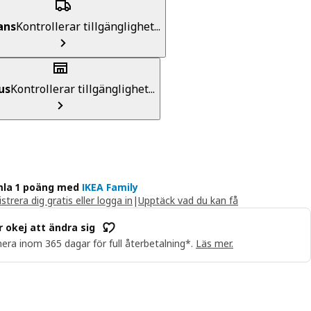
ans
Kontrollerar tillgänglighet...
us
Kontrollerar tillgänglighet...
la 1 poäng med
IKEA Family
strera dig gratis eller logga in
|
Upptäck vad du kan få
r okej att ändra sig
era inom 365 dagar för full återbetalning*.
Läs mer.