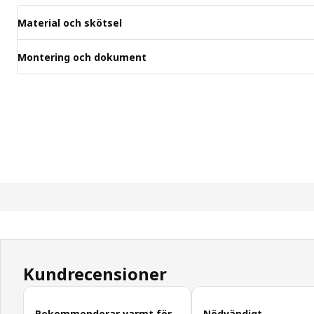
Material och skötsel
Montering och dokument
Kundrecensioner
Hoppa över kundrecensioner
Rekommenderar varmt för
Nödvändigt