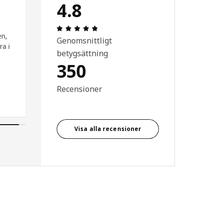
4.8
5 / 5 stjärnor.
Recension: 4.8 / 5 stjärnor. Totalt ant
en,
Genomsnittligt
ra i
betygsättning
350
Recensioner
Visa alla recensioner