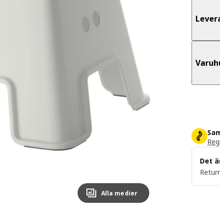
Lever
Varuh
Sam
Regi
Det ä
Return
Alla medier