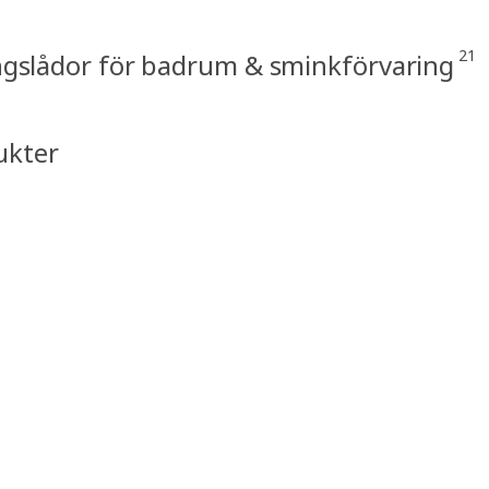
21
ngslådor för badrum & sminkförvaring
ukter