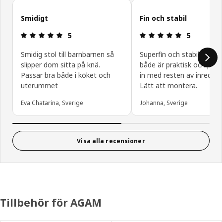
Hoppa över kundrecensioner
Smidigt
Fin och stabil
Recension: 5 / 5 stjärnor.
Recension: 5 
5
5
Smidig stol till barnbarnen så
Superfin och stabil stol 
slipper dom sitta på knä.
både är praktisk och pass
Passar bra både i köket och
in med resten av inrednin
uterummet
Lätt att montera.
Eva Chatarina, Sverige
Johanna, Sverige
Visa alla recensioner
Tillbehör för AGAM