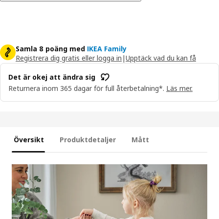
Samla 8 poäng med
IKEA Family
Registrera dig gratis eller logga in
|
Upptäck vad du kan få
Det är okej att ändra sig
Returnera inom 365 dagar för full återbetalning*.
Läs mer.
Översikt
Produktdetaljer
Mått