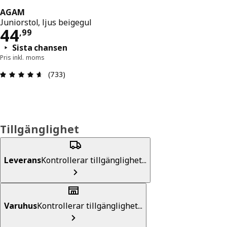
AGAM
Juniorstol, ljus beigegul
Pris 44,99
44
,
99
Sista chansen
Pris inkl. moms
Recension: 4.6 / 5 stjärnor. Totalt antal recensio
(733)
Tillgänglighet
Leverans
Kontrollerar tillgänglighet...
Varuhus
Kontrollerar tillgänglighet...