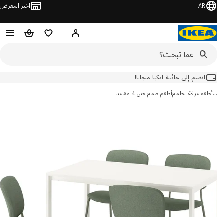
AR
اختر المعرض
مرحبًا! سجل الدخول
قائمة المفضلة
سلة التسوق
انضم إلى عائلة ايكيا مجانا!
م غرفة الطعام
أطقم طعام حتى 4 مقاعد
ور