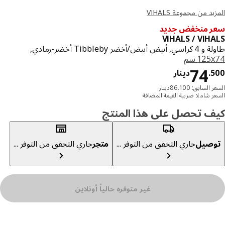
د من مجموعة VIHALS
 منخفض جديد
VIHALS / VIH
 أبيض/أخضر Tibbleby أخضر-رمادي,
‎1 سم‏
دينار 74.500
74
.
دينار
السابق: 86.100دينار
ر شاملا ضريبة القيمة المضافة
ف تحصل على هذا المنتج
صيل
جاري التحقق من التوفر ...
متجر
جاري التحقق من التوفر ...
غير متوفره حالياً أونلاين