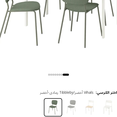
ر الكرسي
:
Vihals أخضر/Tibbleby رمادي-أخضر