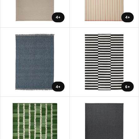
+4
+4
+4
+6