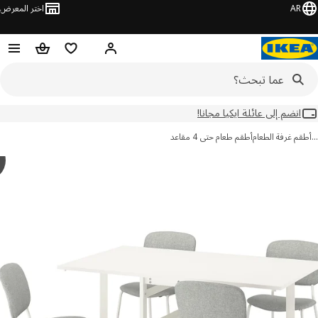
AR
اختر المعرض
مرحبًا! سجل الدخول
قائمة المفضلة
سلة التسوق
انضم إلى عائلة ايكيا مجانا!
م غرفة الطعام
أطقم طعام حتى 4 مقاعد
y
S
ور