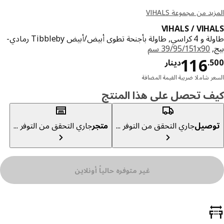
د من مجموعة VIHALS
VIHALS / VIH
طاولة و 4 كراسي, طاولة بأجنحة تطوى أبيض/أبيض Tibbleby رمادي-
,
‎39/95/151x90 سم‏
دينار 116.500
116
.
دينار
ر شاملا ضريبة القيمة المضافة
ف تحصل على هذا المنتج
صيل
جاري التحقق من التوفر ...
متجر
جاري التحقق من التوفر ...
غير متوفره حالياً أونلاين
ئص المنتج