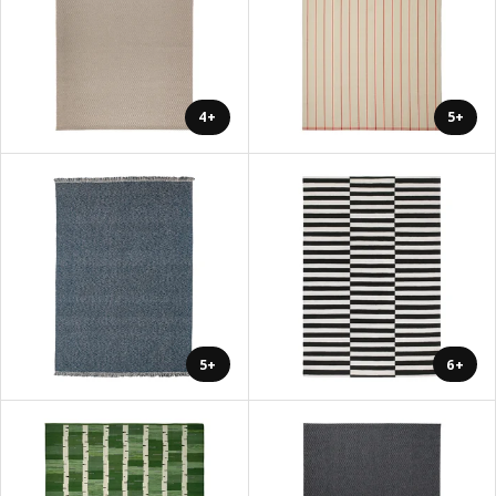
+4
+5
+5
+6