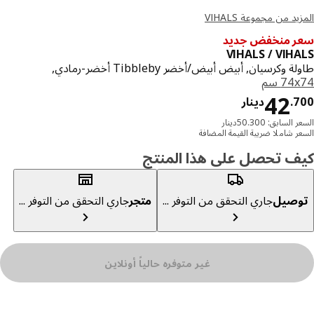
د من مجموعة VIHALS
 منخفض جديد
VIHALS / VIH
 وكرسيان, أبيض أبيض/أخضر Tibbleby أخضر-رمادي,
‎ سم‏
دينار 42.700
42
7
.
دينار
السابق: 50.300دينار
ر شاملا ضريبة القيمة المضافة
ف تحصل على هذا المنتج
صيل
جاري التحقق من التوفر ...
متجر
جاري التحقق من التوفر ...
غير متوفره حالياً أونلاين