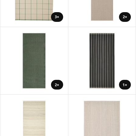
+3
+2
+2
+1