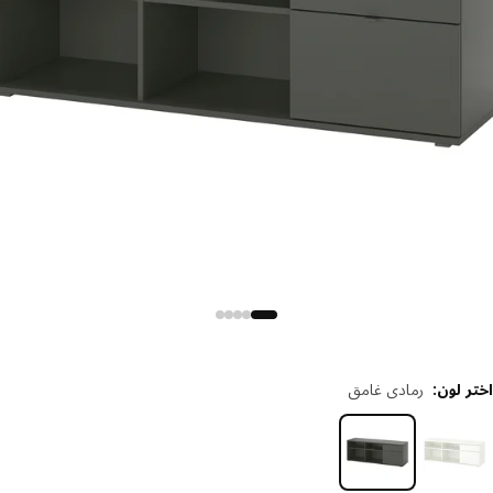
 لون
:
رمادي غامق