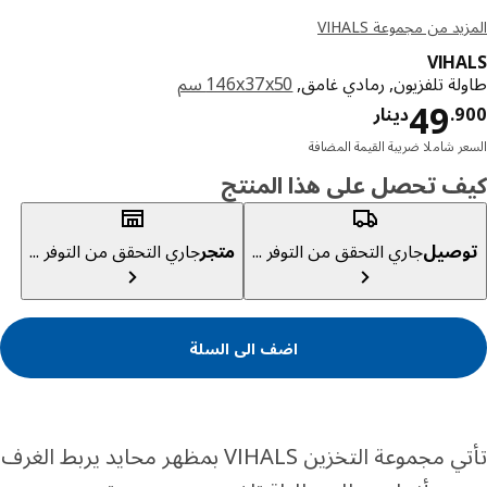
د من مجموعة VIHALS
VIH
لة تلفزيون, رمادي غامق,
‎146x37x50 سم‏
دينار 49.900
49
9
.
دينار
ر شاملا ضريبة القيمة المضافة
ف تحصل على هذا المنتج
صيل
جاري التحقق من التوفر ...
متجر
جاري التحقق من التوفر ...
اضف الى السلة
تأتي مجموعة التخزين VIHALS بمظهر محايد يربط الغرف