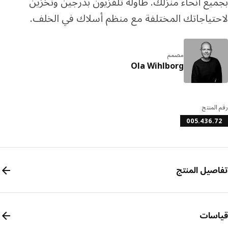
يع أنحاء منزلك. طاولة تلفزيون بدرجين وتخزين
تياجاتك المختلفة مع منظم أسلاك في الخلف.
مصمم
Ola Wihlborg
المنتج
005.436.
صيل المنتج
سات