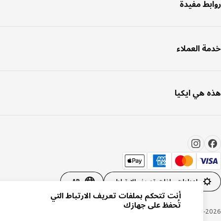
بط مفيدة
ة العملاء
 هي ايكيا
إعدادات ملفات تعريف الارتباط
AR
أنت تتحكم بملفات تعريف الارتباط التي
تُحفظ على جهازك
Inter IKEA Systems B.V. 1999-20