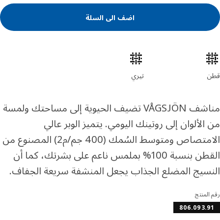
اضف الى السلة
ئص المنتج
تيري
مناشف VÅGSJÖN تضيف الحيوية إلى مساحتك ولمسة
الألوان إلى روتينك اليومي. يتميز الوبر عالي
الامتصاص ومتوسط ​​السُمك (400 جم/م2) المصنوع من
القطن بنسبة 100% بملمس ناعم على بشرتك، كما أن
سيج المضلع الجذاب يجعل المنشفة سريعة الجفاف.
المنتج
806.093.