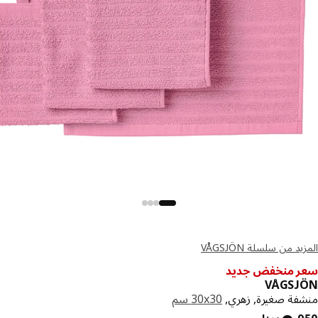
د من سلسلة VÅGSJÖN
 منخفض جديد
VÅGSJ
فة صغيرة, زهري,
‎30x30 سم‏