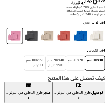
دينار 0.950/4 قطعة
0
.
دينار
/4 قطعة
سابق: 1.200دينار/4 قطعة
ر شاملا ضريبة القيمة المضافة
دة: 0.240دينار/قطعة
 لون
:
زهري
ر القياس
‎30 سم‏
‎40x70 سم‏
‎70x140 سم‏
‎100x150 سم‏
دينار 1.550
دينار 4
+
550
.
1
دينار
+
4
دينار
ف تحصل على هذا المنتج
صيل
جاري التحقق من التوفر ...
متجر
جاري التحقق من التوفر ...