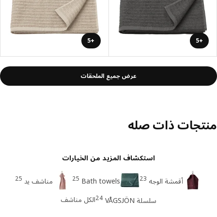
+5
+5
عرض جميع الملحقات
تجات ذات صله
استكشاف المزيد من الخيارات
25
25
23
أقمشة الوجه
Bath towels
مناشف يد
24
الكل مناشف
سلسلة VÅGSJÖN