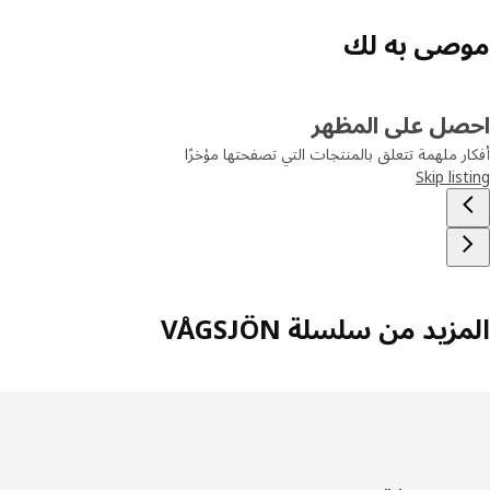
صى به لك
صل على المظهر
ر ملهمة تتعلق بالمنتجات التي تصفحتها مؤخرًا
Skip lis
زيد من سلسلة VÅGSJÖN