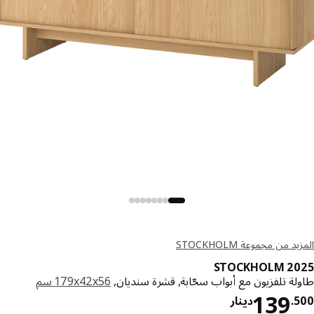
د من مجموعة STOCKHOLM
STOCKHOLM 20
لة تلفزيون مع أبواب سحّابة, قشرة سنديان,
‎179x42x56 سم‏
دينار 139.500
139
.
دينار