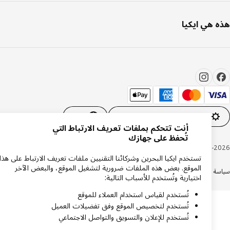
 هي ايكيا
إعدادات ملفات تعريف الارتباط
AR
أنت تتحكم بملفات تعريف الارتباط التي
تُحفظ على جهازك
Inter IKEA Systems B.V. 1999-20
تستخدم ايكيا البحرين وشركائنا التقنيين ملفات تعريف الارتباط على هذا
الموقع. بعض هذه الملفات ضرورية لتشغيل الموقع، والبعض الآخر
ة الخصوصية
سياسة الكوكيز
الشروط والأحكام
اختيارية وتُستخدم للأسباب التالية:
تُستخدم لقياس استخدام العملاء للموقع
تُستخدم لتخصيص الموقع وفق تفضيلات العميل
تُستخدم للإعلان والتسويق والتواصل الاجتماعي