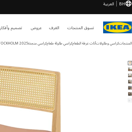
BH
العربية
تسوق المنتجات
الغرف
عروض
تصميم وأفكار
المنتجات
كراسي وطاولات
أثاث غرفة الطعام
كراسي طاولة طعام
كراسي منجدة
TOCKHOLM 2025
STOCKHOLM 202 الصور
طي الصور