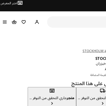
اختر المعرض
مرحبًا! سجل الدخول
قائمة المفضلة
سلة التسوق
ST
STOC
يزران
دينار 54.500
قيمة المضافة
لى هذا المنتج
تحقق من التوفر ...
متجر
جاري التحقق من التوفر ...