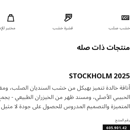
صائص المنتج
خشب صلب
قشرة خشب
مختبر للإ
منتجات ذات صله
STOCKHOLM 2025
أناقة خالدة تتميز بهيكل من خشب السنديان الصلب، ومق
الحبيبي الأصلي، ومسند ظهر من الخيزران الطبيعي - يجمع 
المتميزة والتصميم المدروس للحصول على جودة لا مثيل ل
رقم المنتج
605.901.42