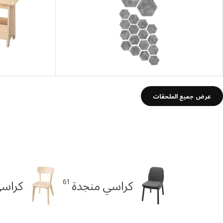
عرض جميع الملحقات
61
كراسي منجدة
كراس