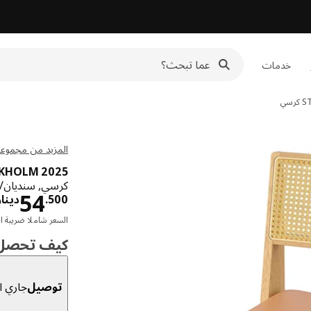
خدمات
S
كرسي
المزيد من مجموعة OCKHOLM
KHOLM 2025
كرسي, سنديان/خ
54
500
.
دينار
السعر شاملا ضريبة ال
كيف تحصل ع
توصيل
جاري ال