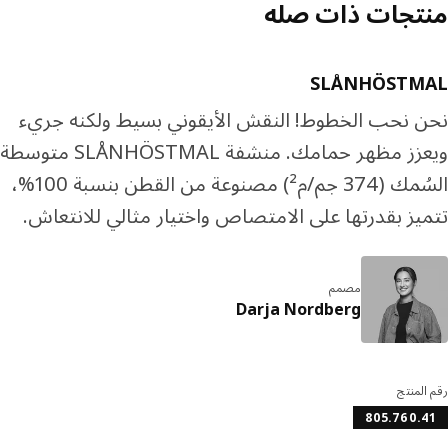
تجات ذات صله
SLÅNHÖSTM
 نحب الخطوط! النقش الأيقوني بسيط ولكنه جريء
ويعزز مظهر حمامك. منشفة SLÅNHÖSTMAL متوسطة
السُمك (374 جم/م²) مصنوعة من القطن بنسبة 100%،
يز بقدرتها على الامتصاص واختيار مثالي للانتعاش.
مصمم
Darja Nordberg
المنتج
805.760.