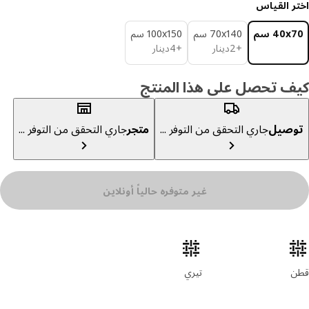
ر القياس
‎40 سم‏
‎70x140 سم‏
‎100x150 سم‏
دينار 2
دينار 4
+
2
دينار
+
4
دينار
ف تحصل على هذا المنتج
صيل
جاري التحقق من التوفر ...
متجر
جاري التحقق من التوفر ...
غير متوفره حالياً أونلاين
ئص المنتج
تيري