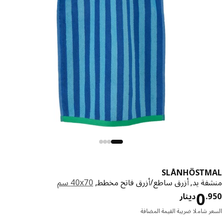
SLÅNHÖSTM
فة يد, أزرق ساطع/أزرق فاتح مخطط,
‎40x70 سم‏
دينار 0.950
0
.
دينار
ر شاملا ضريبة القيمة المضافة