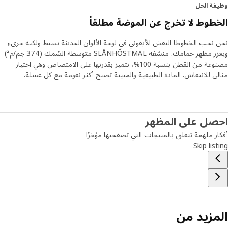
ة الحل
طوط لا تخرج عن الموضة مطلقاً
نحب الخطوط! النقش الأيقوني في لوحة الألوان الحديثة بسيط ولكنه جريء
ويعزز مظهر حمامك. منشفة SLÅNHÖSTMAL متوسطة السُمك (374 جم/م²)
مصنوعة من القطن بنسبة 100%، تتميز بقدرتها على الامتصاص وهي اختيار
ي للانتعاش. المادة الطبيعية والمتينة تصبح أكثر نعومة مع كل غسلة.
صل على المظهر
ر ملهمة تتعلق بالمنتجات التي تصفحتها مؤخرًا
Skip lis
مزيد من