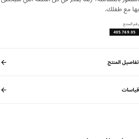
 مع طفلك.
المنتج
405.769.
صيل المنتج
سات