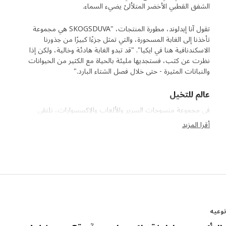
الشفق القطبي الأخضر المتلألئ يضيء السماء.
تقول آنا إيدلوند، مطورة المنتجات، "SKOGSDUVA هي مجموعة
تأخذنا إلى الغابة المسحورة، والتي تمثل جزءًا كبيرًا من جذورنا
الاسكندنافية هنا في ايكيا". "قد تبدو الغابة هادئة وخالية، ولكن إذا
نظرت عن كثب، فستجديها مليئة بالحياة مع الكثير من الحيوانات
والنباتات المثيرة - حتى خلال فصل الشتاء البارد."
عالم للتخيل
في مجموعة منسوجات السرير والألعاب والإكسسوارات، نلتقي
بحيوانات نموذجية للدول الاسكندنافية. بالإضافة إلى عائلة القنفذ
أقرا المزيد
وأصدقائهم، هناك الثعلب القطبي الشمالي الأبيض، وثعالب الماء،
والوشق، وغيرها الكثير. "لقد ابتكرت المصممة مالين جيلنسفان عالمًا
رائعًا بتفاصيل مثيرة في رسوماتها التوضيحية: فأر ينام في أرجوحة
شبكية، وآخر يرتدي ربطة عنق. إنهم جميعًا يعيشون حياة إنسانية إلى
حد ما، وآمل أن يلهموا الأطفال والكبار على حد سواء ليبتكروا قصصهم
الخاصة قبل النوم." الدمى الناعمة تجعل الشخصيات تخرج من
القصص وتصبح جزءًا من المسرحية. "نحن نعلم أن الأطفال يحبون
الألعاب الناعمة الواقعية، لذلك بذلنا الكثير من الجهد للعثور على
ه
تعبيرات الوجه والعواطف الصحيحة.