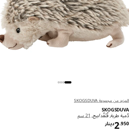
د من مجموعة SKOGSDUVA
SKOGSDU
ة طرية, قُنْفُد/بيج,
21 سم
دينار 2.950
2
.
دينار