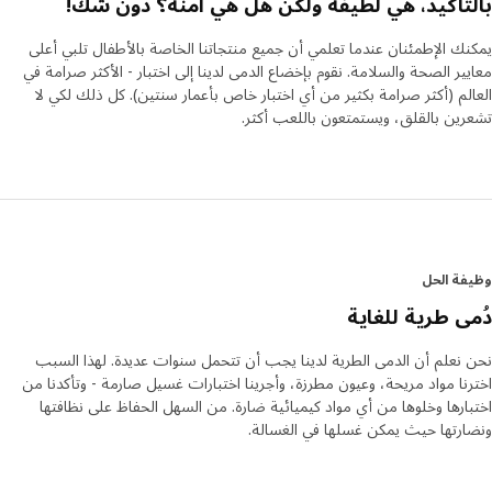
تأكيد، هي لطيفة ولكن هل هي آمنة؟ دون شك!
ناعمة مثل الطحلب
ك الإطمئنان عندما تعلمي أن جميع منتجاتنا الخاصة بالأطفال تلبي أعلى
إحدى الأشياء المفضلة لدى آنا هي السجادة الخضراء. "إنها ناعمة
ير الصحة والسلامة. نقوم بإخضاع الدمى لدينا إلى اختبار - الأكثر صرامة في
ولطيفة، مثل الطحلب في الغابة، ومثالية للعب عليها. الوسائد في
لم (أكثر صرامة بكثير من أي اختبار خاص بأعمار سنتين). كل ذلك لكي لا
المجموعة تصبح مثل الزهور الناعمة والفطر الذي يخرج من السجادة."
ين بالقلق، ويستمتعون باللعب أكثر.
وتأمل آنا أن تساهم المجموعة في تعزيز الاهتمام بالغابة وفهمها. "إن
الغابة هي في نهاية المطاف موطن للحيوانات والنباتات، ولهذا السبب
من المهم جدًا أن نساعد في الحفاظ عليها."
ة الحل
ى طرية للغاية
نعلم أن الدمى الطرية لدينا يجب أن تتحمل سنوات عديدة. لهذا السبب
نا مواد مريحة، وعيون مطرزة، وأجرينا اختبارات غسيل صارمة - وتأكدنا من
ارها وخلوها من أي مواد كيميائية ضارة. من السهل الحفاظ على نظافتها
رتها حيث يمكن غسلها في الغسالة.