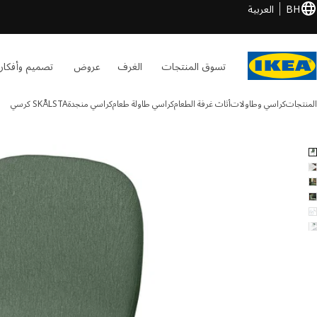
BH
العربية
تسوق المنتجات
الغرف
عروض
تصميم وأفكار
المنتجات
كراسي وطاولات
أثاث غرفة الطعام
كراسي طاولة طعام
كراسي منجدة
SKÅLSTA
كرسي
SKÅLSTA الصور
طي الصور