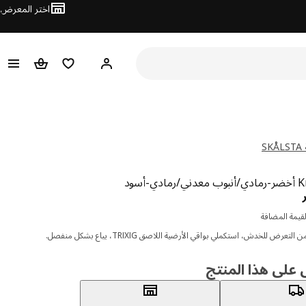
اختر المعرض
مرحبًا! سجل الدخول
قائمة المفضلة
سلة التسوق
S
دينار 23.400
قيمة المضافة
عرض للخدش، استكملي بواقي الأرضية اللاصق TRIXIG، يباع بشكل منفصل.
لى هذا المنتج