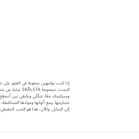
إذا كنت تواجهين صعوبة في العثور على شر
البحث. مجموعة 
وميزانيتك معًا. شكّلي ونسّقي بين أسطح 
تختارينها. ومع ألوانها وموادها المتناس
إلى التنازل. والآن، هذا هو الحب الحقيقي