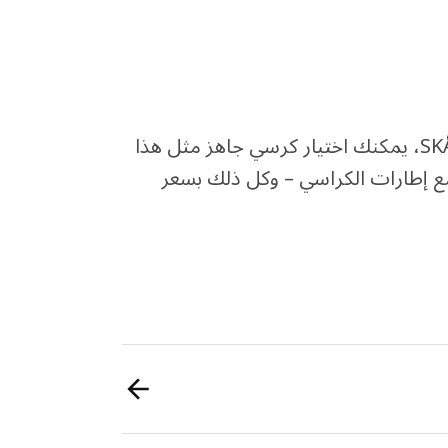
هل ترغبين في كرسي يناسبك تمامًا؟ مع مجموعة SKÅLSTA، يمكنك اختيار كرسي جاهز مثل هذا
 إطارات الكراسي – وكل ذلك بسعر