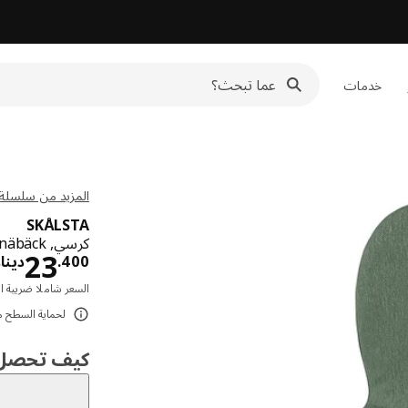
خدمات
المزيد من سلسلة KÅLSTA
SKÅLSTA
كرسي, Knäbäck أخضر-رمادي/أنبوب معدني/رمادي-أسود
23
400
.
دينار
السعر شاملا ضريبة ال
لحماية السطح من الت
كيف تحصل ع