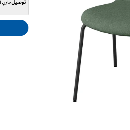
توصيل
جاري ال