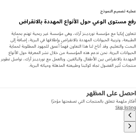
الواقع". "كان تحديًا أن نُعد مواد تعليمية بدون نصوص، لكنني أعتقد
أننا نجحنا في ذلك مع كتاب النشاط SANDLÖPARE، حيث يمكن
ه تصميم النموذج
للأطفال التعرف على طول جناحي الطيور وأشكال مخالب الحيوانات".
 مستوى الوعي حول الأنواع المهددة بالانقراض
أضفي لمسةً من الحيوية إلى الغرفة
ون إيكيا مع مؤسسة نورديـنز آرك، وهي مؤسسة غير ربحية تهتم بحماية
بجهودٍ بسيطة، يُمكن لأجواء السافانا أن تتجسّد في المنزل. بتغيير
يعة، وتربية الحيوانات المهددة بالانقراض وإطلاقها في البرية، إضافةً إلى
شراشف السرير، أو إضافة غطاءٍ للمقعد، أو تثبيت ملصقات زخرفية
ث والتعليم. وقد أتاح لنا هذا التعاون فهماً أعمق للجهود المطلوبة لحماية
على الجدران وأعمدة السرير، يُمكن أن تتحول غرفة الأطفال إلى عالمٍ
وانات البرية. نحن ندعم هذه المؤسسة من خلال نشر المعرفة حول الأنواع
من الحيوانات.
ددة بالانقراض بين الأطفال والبالغين. وبالعمل مع نورديـنز آرك، نواصل تطوير
ات تُثير الفضول تجاه كوكبنا وطبيعته المذهلة وحياته البرية.
صل على المظهر
ر ملهمة تتعلق بالمنتجات التي تصفحتها مؤخرًا
Skip lis