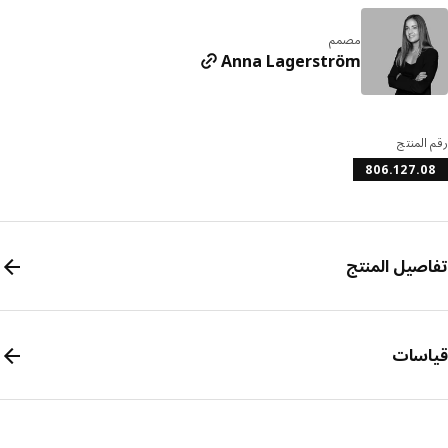
مصمم
Anna Lagerström
المنتج
806.127.
صيل المنتج
سات