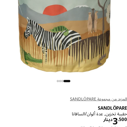
د من مجموعة SANDLÖPARE
SANDLÖPA
ة تخزين, عدة ألوان/السافانا
دينار 3.500
3
.
دينار