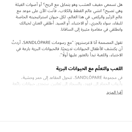
هل تسمعي حفيف العشب وهو يتمايل مع الريح؟ أو أصوات الفيلة
وهي تصيح؟ انسَي عالم القطط والكلاب، فأنت الآن على موعد مع
عالم الزئير والركض. في هذا العالم، لكل حيوان استراتيجيته الخاصة
للبقاء، سواء بالجري، أو الاختباء، أو الصيد. أطلقي العنان لخيالك
وانطلقي في مغامرة مثيرة إلى السافانا.
تقول المصممة آنا لاغرستروم: "مع رسومات SANDLÖPARE، أردتُ
أن يكتشف الأطفال الحيوانات تدريجيًا. فالحيوانات البرية بارعة في
الاختباء، واللعبة تبدأ بالعثور عليها أولًا".
اللعب والتعلّم مع الحيوانات البرية
في مجموعة SANDLÖPARE، تتحول المقاعد إلى حمر وحشية،
وأرواب الحمام إلى فهود، والسجاد إلى ثعابين. ستجدي حيوانات رائعة
مثل الفهود، والزرافات، والميركات، والشمبانزي على شكل دمى طرية
أقرا المزيد
ورسوم نابضة بالحياة. بهذه الطريقة، يمكن للأطفال استكشاف السافانا
بأمان والتعرف على حيواناتها دون إزعاج بيئتها الحساسة. توضح مطورة
المنتجات آنا إدلوند: "بالتعاون مع الرسامة آنا لاغرستروم ومعهد الحياة
البرية السويدي 'نوردنز آرك'، تهدف المجموعة إلى إلهام الأطفال للعب
والتعلم عن الحيوانات المهددة بالانقراض". وتضيف: "بمساعدة 'نوردنز
آرك'، تمكنا من ضمان أن تكون ألعابنا ورسوماتنا أقرب ما يمكن إلى