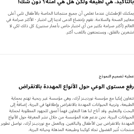
تأكيد، هي لطيفة ولكن هل هي آمنة؟ دون شك!
أضفي لمسةً من الحيوية إلى الغرفة
ك الإطمئنان عندما تعلمي أن جميع منتجاتنا الخاصة بالأطفال تلبي أعلى
بجهودٍ بسيطة، يُمكن لأجواء السافانا أن تتجسّد في المنزل. بتغيير
ير الصحة والسلامة. نقوم بإخضاع الدمى لدينا إلى اختبار - الأكثر صرامة في
شراشف السرير، أو إضافة غطاءٍ للمقعد، أو تثبيت ملصقات زخرفية
لم (أكثر صرامة بكثير من أي اختبار خاص بأعمار سنتين). كل ذلك لكي لا
على الجدران وأعمدة السرير، يُمكن أن تتحول غرفة الأطفال إلى عالمٍ
ين بالقلق، ويستمتعون باللعب أكثر.
من الحيوانات.
ه تصميم النموذج
 مستوى الوعي حول الأنواع المهددة بالانقراض
ون إيكيا مع مؤسسة نورديـنز آرك، وهي مؤسسة غير ربحية تهتم بحماية
يعة، وتربية الحيوانات المهددة بالانقراض وإطلاقها في البرية، إضافةً إلى
ث والتعليم. وقد أتاح لنا هذا التعاون فهماً أعمق للجهود المطلوبة لحماية
وانات البرية. نحن ندعم هذه المؤسسة من خلال نشر المعرفة حول الأنواع
ددة بالانقراض بين الأطفال والبالغين. وبالعمل مع نورديـنز آرك، نواصل تطوير
ات تُثير الفضول تجاه كوكبنا وطبيعته المذهلة وحياته البرية.