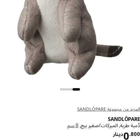
د من مجموعة SANDLÖPARE
SANDLÖPA
ة طرية, الميركات/صغير بيج,
8 سم
دينار 0.800
0
8
.
دينار