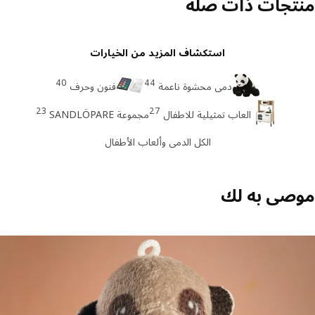
تجات ذات صله
استكشاف المزيد من الخيارات
40
44
دمى محشوة ناعمة
فنون وحرف
23
27
العاب تمثيلية للاطفال
مجموعة SANDLÖPARE
الكل الدمى وألعاب الأطفال
صى به لك