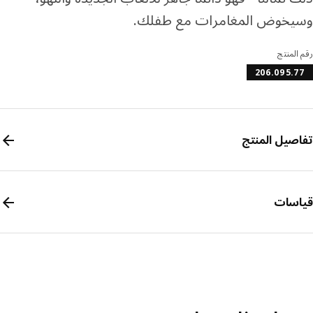
يخوض المغامرات مع طفلك.
المنتج
206.095.
صيل المنتج
سات