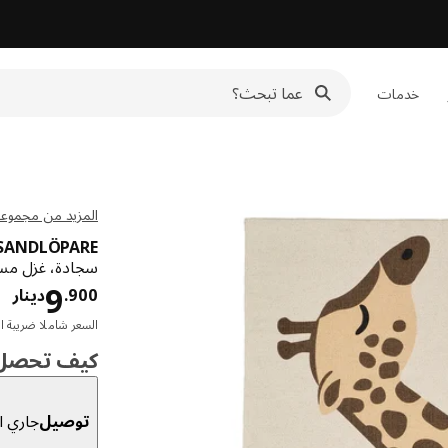
خدمات
المزيد من مجموعة NDLÖPARE
SANDLÖPARE
سجادة، غزل مسط
دي
9
900
.
دينار
السعر شاملا ضريبة ال
كيف تحصل ع
توصيل
جاري ال