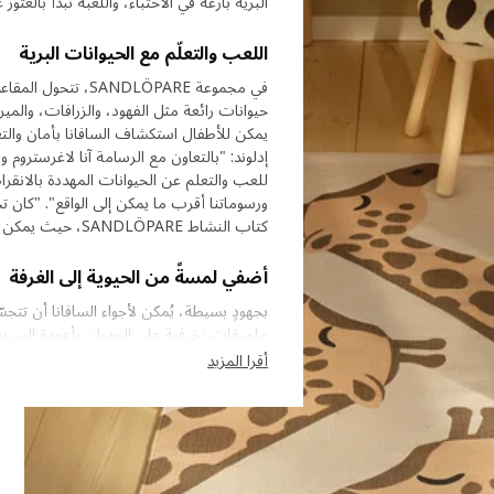
البرية بارعة في الاختباء، واللعبة تبدأ بالعثور عل
اللعب والتعلّم مع الحيوانات البرية
في مجموعة DLÖPARE
حيوانات رائعة مثل الفهود، والزرافات، والم
يمكن للأطفال استكشاف السافانا بأمان والتع
إدلوند: "بالتعاون مع الرسامة آنا لاغرستروم و
للعب والتعلم عن الحيوانات المهددة بالانقر
ورسوماتنا أقرب ما يمكن إلى الواقع". "كان ت
كتاب النشاط SANDLÖPARE، حيث يمكن للأطفال التعرف على طول جناحي الطيور وأشكال مخالب الحيوانات".
أضفي لمسةً من الحيوية إلى الغرفة
بجهودٍ بسيطة، يُمكن لأجواء السافانا أن تتج
ملصقات زخرفية على الجدران وأعمدة السرير، 
أقرا المزيد