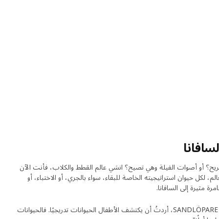
سافانا
؟ أو أصوات الفيلة وهي تصيح؟ انسَي عالم القطط والكلاب، فأنت الآن
لم، لكل حيوان استراتيجيته الخاصة للبقاء، سواء بالجري، أو الاختباء، أو
رة مثيرة إلى السافانا.
تقول المصممة آنا لاغرستروم: "مع رسومات SANDLÖPARE، أردتُ أن يكتشف الأطفال الحيوانات تدريجيًا. فالحيوانات