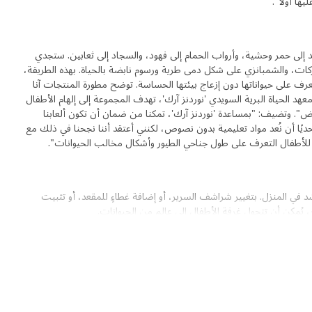
يها أولًا".
SAN، تتحول المقاعد إلى حمر وحشية، وأرواب الحمام إلى فهود، والسجاد إلى ثعابين. ستجدي
يركات، والشمبانزي على شكل دمى طرية ورسوم نابضة بالحياة. بهذه الطريقة،
رف على حيواناتها دون إزعاج بيئتها الحساسة. توضح مطورة المنتجات آنا
معهد الحياة البرية السويدي 'نوردنز آرك'، تهدف المجموعة إلى إلهام الأطفال
اض". وتضيف: "بمساعدة 'نوردنز آرك'، تمكنا من ضمان أن تكون ألعابنا
حديًا أن نُعد مواد تعليمية بدون نصوص، لكنني أعتقد أننا نجحنا في ذلك مع
سّد في المنزل. بتغيير شراشف السرير، أو إضافة غطاءٍ للمقعد، أو تثبيت
يُمكن أن تتحول غرفة الأطفال إلى عالمٍ من الحيوانات.