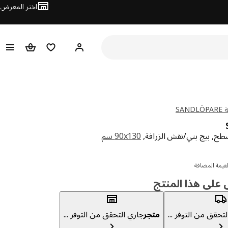
اختر المعرض
مرحبًا! سجل الدخول
قائمة المفضلة
سلة التسوق
SA
ح, بيج بني/نقش الزرافة,
‎90x130 سم‏
نار 9.900
قيمة المضافة
لى هذا المنتج
تحقق من التوفر ...
متجر
جاري التحقق من التوفر ...