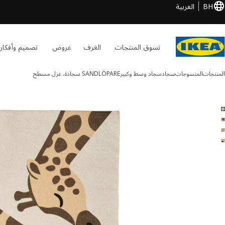
BH
العربية
تسوق المنتجات
الغرف
عروض
تصميم وأفكار
المنتجات
المنسوجات
سجاد
سجاد وسط وكبير
SANDLÖPARE
سجادة، غزل مسطح
SANDLÖPARE الصور
طي الصور