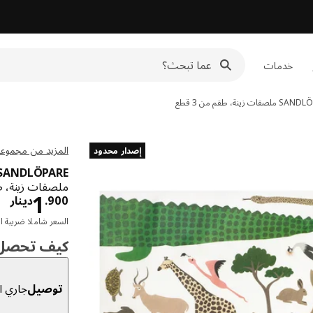
خدمات
SANDLÖ
ملصقات زينة، طقم من 3 قطع
المزيد من مجموعة NDLÖPARE
إصدار محدود
SANDLÖPARE
ملصقات زينة، طقم من 3 قطع, عدة ألوان/ا
دين
1
900
.
دينار
السعر شاملا ضريبة ال
كيف تحصل ع
توصيل
جاري ال