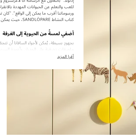
إدلوند: "بالتعاون مع الرسامة آنا لاغرستروم و
للعب والتعلم عن الحيوانات المهددة بالانقر
ورسوماتنا أقرب ما يمكن إلى الواقع". "كان ت
كتاب النشاط SANDLÖPARE، حيث يمكن للأطفال التعرف على طول جناحي الطيور وأشكال مخالب الحيوانات".
أضفي لمسةً من الحيوية إلى الغرفة
بجهودٍ بسيطة، يُمكن لأجواء السافانا أن تتج
ملصقات زخرفية على الجدران وأعمدة السرير، 
أقرا المزيد