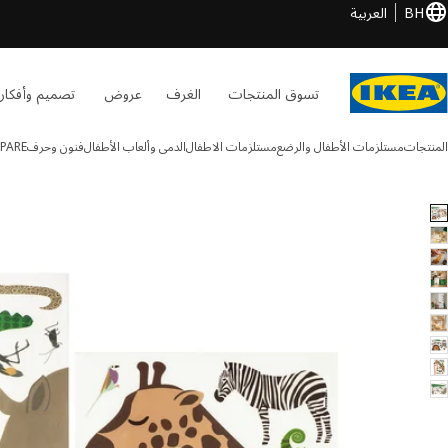
BH
العربية
تسوق المنتجات
الغرف
عروض
تصميم وأفكار
المنتجات
مستلزمات الأطفال والرضع
مستلزمات الاطفال
الدمى وألعاب الأطفال
فنون وحرف
PARE
SANDLÖPAR الصور
طي الصور