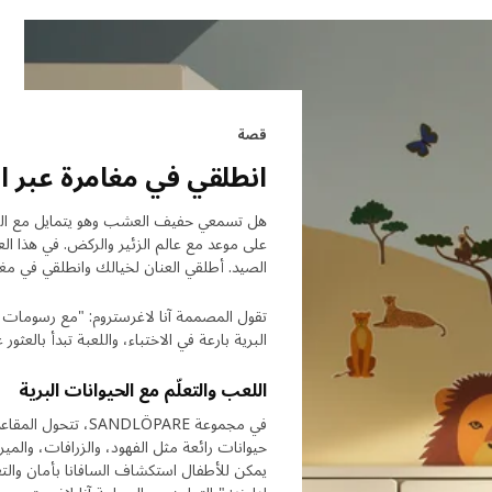
قصة
انطلقي في مغامرة عبر ال
هل تسمعي حفيف العشب وهو يتمايل مع الريح
على موعد مع عالم الزئير والركض. في هذا العا
الصيد. أطلقي العنان لخيالك وانطلقي في مغام
البرية بارعة في الاختباء، واللعبة تبدأ بالعثور عل
اللعب والتعلّم مع الحيوانات البرية
في مجموعة DLÖPARE
حيوانات رائعة مثل الفهود، والزرافات، والم
يمكن للأطفال استكشاف السافانا بأمان والتع