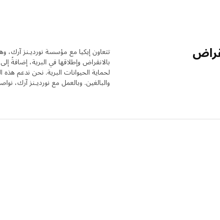
قراض
تتعاون إيكيا مع مؤسسة نورديـنز آرك، وه
بالانقراض وإطلاقها في البرية، إضافةً إلى 
لحماية الحيوانات البرية. نحن ندعم هذه 
والبالغين. وبالعمل مع نورديـنز آرك، نواص