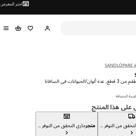
اختر المعرض
مرحبًا! سجل الدخول
قائمة المفضلة
سلة التسوق
SA
لحيوانات في السافانا
ار 1.900
قيمة المضافة
لى هذا المنتج
تحقق من التوفر ...
متجر
جاري التحقق من التوفر ...