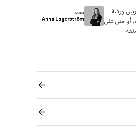
يين ورقية
مصمم
Anna Lagerström
، أو حتى على
لفة!