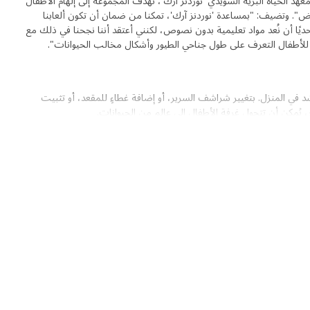
معهد الحياة البرية السويدي 'نوردنز آرك'، تهدف المجموعة إلى إلهام الأطفال
اض". وتضيف: "بمساعدة 'نوردنز آرك'، تمكنا من ضمان أن تكون ألعابنا
حديًا أن نُعد مواد تعليمية بدون نصوص، لكنني أعتقد أننا نجحنا في ذلك مع
سّد في المنزل. بتغيير شراشف السرير، أو إضافة غطاءٍ للمقعد، أو تثبيت
يُمكن أن تتحول غرفة الأطفال إلى عالمٍ من الحيوانات.