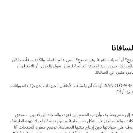
سافانا
؟ أو أصوات الفيلة وهي تصيح؟ انسَي عالم القطط والكلاب، فأنت الآن
لم، لكل حيوان استراتيجيته الخاصة للبقاء، سواء بالجري، أو الاختباء، أو
رة مثيرة إلى السافانا.
تقول المصممة آنا لاغرستروم: "مع رسومات SANDLÖPARE، أردتُ أن يكتشف الأطفال الحيوانات تدريجيًا. فالحيوانات
يها أولًا".
SAN، تتحول المقاعد إلى حمر وحشية، وأرواب الحمام إلى فهود، والسجاد إلى ثعابين. ستجدي
يركات، والشمبانزي على شكل دمى طرية ورسوم نابضة بالحياة. بهذه الطريقة،
رف على حيواناتها دون إزعاج بيئتها الحساسة. توضح مطورة المنتجات آنا