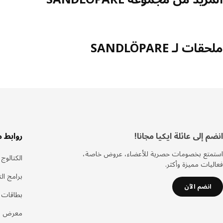
ملحقات لـ SANDLÖPARE
سفل
انضم إلى عائلة ايكيا مجانا!
روابط 
لصفحة
استمتع بخصومات حصرية للأعضاء، عروض خاصة،
الكتالوج
فعاليات مميزة وأكثر.
برامج ال
انضم الآن
بطاقات هد
معرض اي