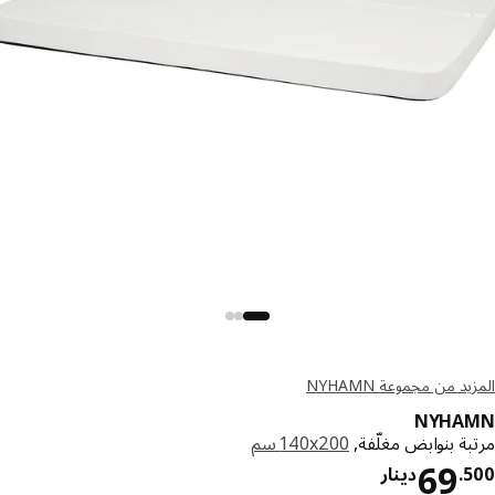
د من مجموعة NYHAMN
NYHA
ة بنوابض مغلّفة,
‎140x200 سم‏
دينار 69.500
69
.
دينار