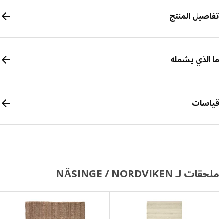
صيل المنتج
الذي يشمله
سات
لـ NÄSINGE / NORDVIKEN