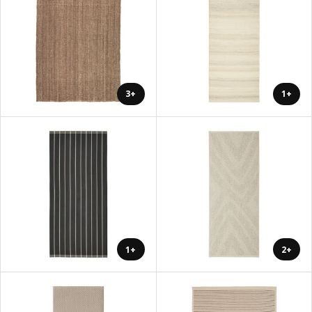
+3
+1
+1
+2