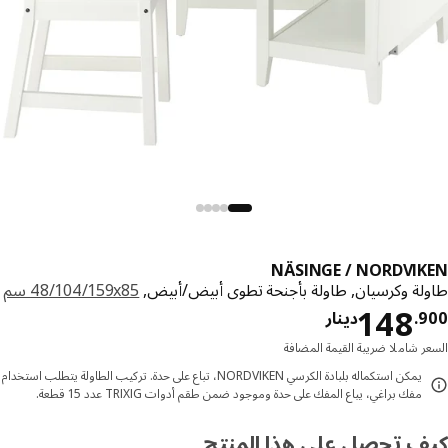
NÄSINGE / NORDVI
لة وكرسيان, طاولة بأجنحة تطوى أبيض/أبيض,
‎48/104/159x85 سم‏
دينار 148.900
148
9
.
دينار
ر شاملا ضريبة القيمة المضافة
يمكن استكماله بلبادة الكرسي NORDVIKEN، تباع على حدة. تركيب الطاولة يتطلب استخدام
مفك براغي، يباع المفك على حدة وموجود ضمن طقم أدوات TRIXIG عدد 15 قطعة.
ف تحصل على هذا المنتج