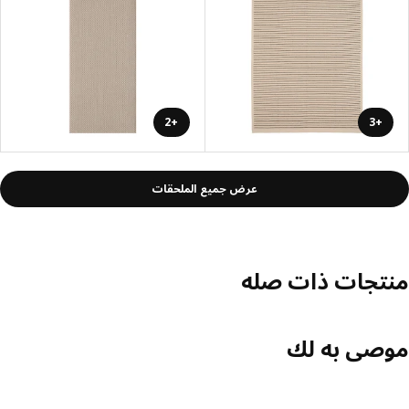
+2
+3
عرض جميع الملحقات
تجات ذات صله
صى به لك