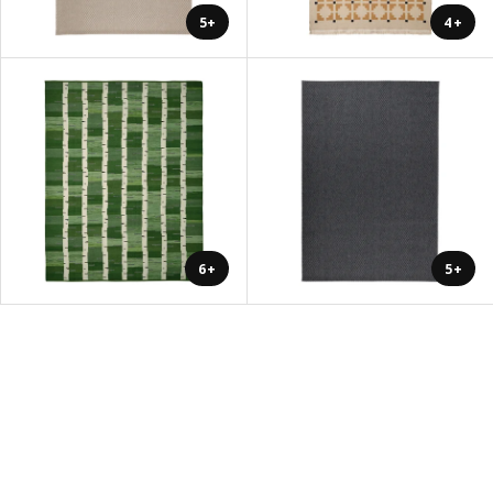
+5
+4
+6
+5