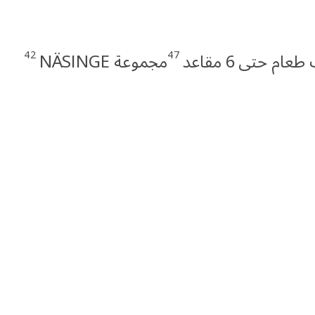
42
47
م حتى 6 مقاعد
مجموعة NÄSINGE