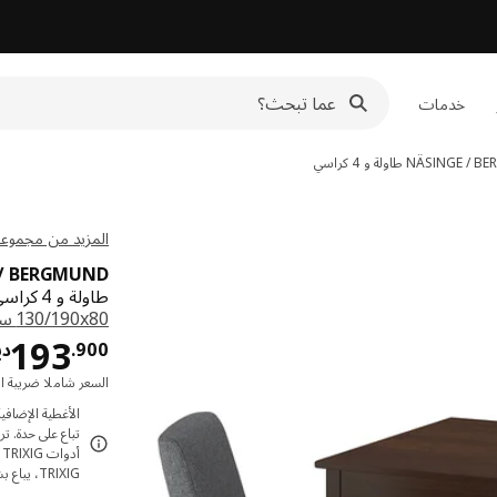
خدمات
NÄSINGE / B
طاولة و 4 كراسي
المزيد من مجموعة SINGE
 / BERGMUND
طاولة و 4 كراسي, بني غامق قشرة زان مصبوغ/Gunnared رمادي متوسط أسود,
‎130/190x80 سم‏
193
900
.
دي
السعر شاملا ضريبة ال
تباع على حدة. 
TRIXIG، يباع بشكل منفصل.