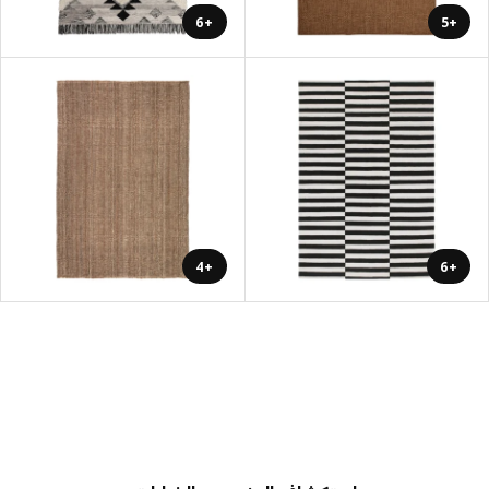
+6
+5
+4
+6