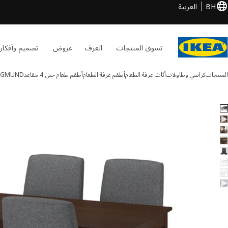
BH
العربية
تسوق المنتجات
الغرف
عروض
تصميم وأفكار
المنتجات
كراسي وطاولات
أثاث غرفة الطعام
أطقم غرفة الطعام
أطقم طعام حتى 4 مقاعد
ERGMUND
NÄSINGE / BERGMU الصور
طي الصور