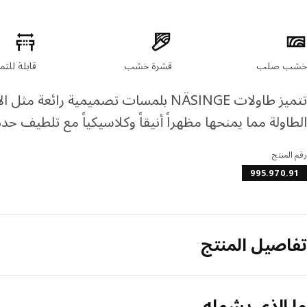
صائص المنتج
خشب صلب
قشرة خشب
قابلة للتم
تتميز طاولات NÄSINGE بلمسات تصميمية ر
الطاولة مما يمنحها مظهراً أنيقاً وكلاسيكياً مع تلطيف حدة ا
رقم المنتج
995.970.91
تفاصيل المنتج
ما الذي يشمله