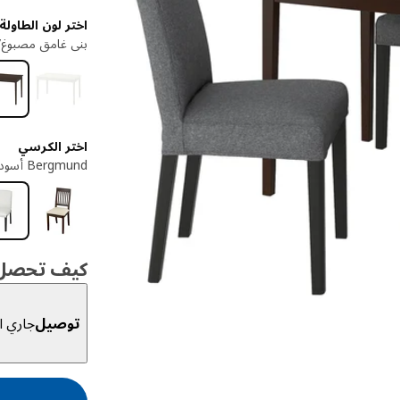
اختر لون الطاولة
بني غامق مصبوغ/
اختر الكرسي
Bergmund أسود
كيف تحصل ع
توصيل
جاري ال