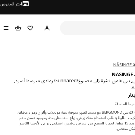
اختر المعرض
مرحبًا! سجل الدخول
قائمة المفضلة
سلة التسوق
NÄ
NÄSINGE
دينار 193.900
نار
قيمة المضافة
الأغطية الإضافية لكرسي BERGMUND مع مسند الظهر متوفرة بعدة موديلات وألوان ومواد مختلفة،
تركيب الطاولة يتطلب استخدام مفك براغي، يباع المفك على حدة وموجود ضمن طقم
أدوات TRIXIG عدد 15 قطعة. لحماية السطح من التعرض للخدش، استكملي بواقي الأرضية اللاصق