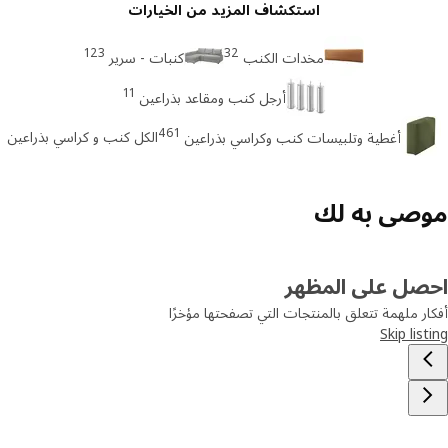
استكشاف المزيد من الخيارات
123
32
مخدات الكنب
كنبات - سرير
11
أرجل كنب ومقاعد بذراعين
461
الكل كنب و كراسي بذراعين
أغطية وتلبيسات كنب وكراسي بذراعين
صى به لك
صل على المظهر
ر ملهمة تتعلق بالمنتجات التي تصفحتها مؤخرًا
Skip lis