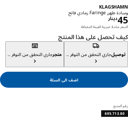
KLAGSHA
ر, Faringe رمادي فاتح
دينار 45
دينار
ر شاملا ضريبة القيمة المضافة
ف تحصل على هذا المنتج
صيل
جاري التحقق من التوفر ...
متجر
جاري التحقق من التوفر ...
اضف الى السلة
المنتج
695.713.