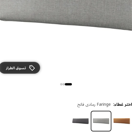
تسوق الطراز
ر غطاء
:
Faringe رمادي فاتح