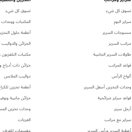
تسوق كل شيء
تسوق كل شيء
سراير النوم
المكتبات ووحدات 
منسوجات السرير
أنظمة حلول التخزي
مراتب السرير
الخزائن والدواليب
طاولات السرير الجانبية
مكتبات التلفزيون وأ
قواعد المراتب
خزائن ذات أدراج و
ألواح الرأس
دواليب الملابس
وحدات التخزين أسفل السرير
أنظمة تخزين للكرا
قواعد سراير شرائحية
خزائن جانبية وبوف
أرجل سرير
وحدات تخزين المس
سراير مع مراتب
العربات
أغطية السرير ورأس السرير
مقسمات للغرف