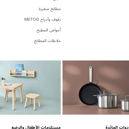
مطابخ صغيرة
رفوف وأدراج METOD
أحواض المطبخ
خلاطات المطابخ
وات المائدة
مستلزمات الأطفال والرضع