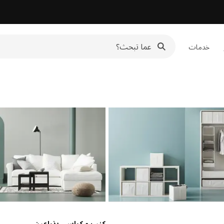
خدمات
كنب و كراسي بذراعين