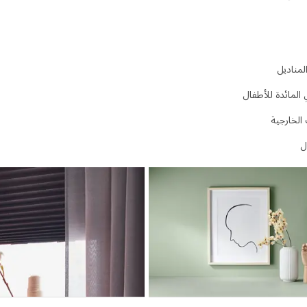
لمناديل
المائدة للأطفال
 الخارجية
ل