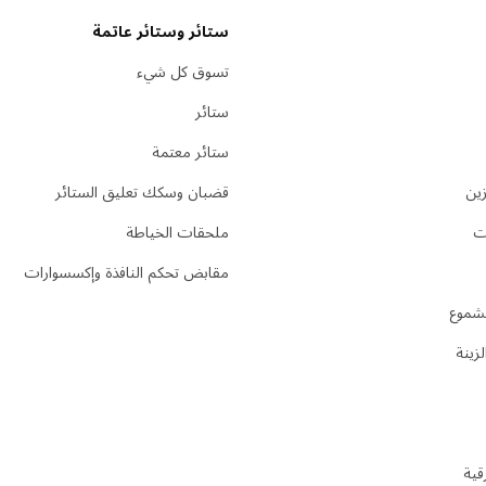
ستائر وستائر عاتمة
تسوق كل شيء
ستائر
ستائر معتمة
ين
قضبان وسكك تعليق الستائر
ات
ملحقات الخياطة
مقابض تحكم النافذة وإكسسوارات
لشموع
زينة
قية