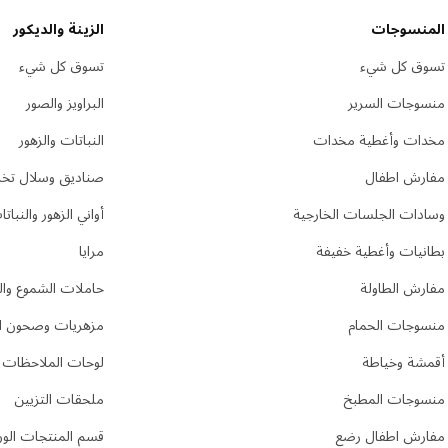
المنسوجات
الزينة والديكور
تسوق كل شيء
تسوق كل شيء
منسوجات السرير
البراويز والصور
مخدات وأغطية مخدات
النباتات والزهور
مفارش اطفال
صناديق وسلال تخز
وسادات الجلسات الخارجية
أواني الزهور والنبات
بطانيات وأغطية خفيفة
مرايا
مفارش الطاولة
حاملات الشموع وا
منسوجات الحمام
مزهريات وصحون ال
أقمشة وخياطة
لوحات الملاحظات
منسوجات المطبخ
ملحقات التزيين
مفارش اطفال رضع
قسم المنتجات الور