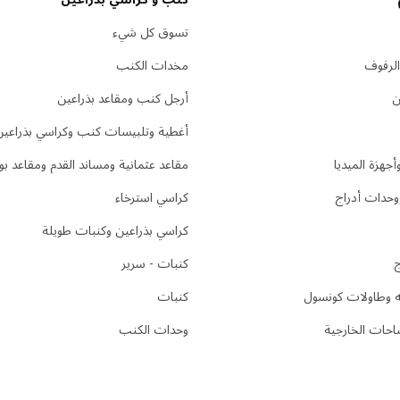
تسوق كل شيء
الرفوف
مخدات الكنب
ن
أرجل كنب ومقاعد بذراعين
أغطية وتلبيسات كنب وكراسي بذراعين
جهزة الميديا
مقاعد عثمانية ومساند القدم ومقاعد ب
وحدات أدراج
كراسي استرخاء
كراسي بذراعين وكنبات طويلة
ج
كنبات - سرير
يه وطاولات كونسول
كنبات
احات الخارجية
وحدات الكنب