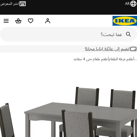
AR
اختر المعرض
مرحبًا! سجل الدخول
قائمة المفضلة
سلة التسوق
انضم إلى عائلة ايكيا مجانا!
م غرفة الطعام
أطقم طعام حتى 4 مقاعد
ور