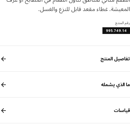
عيشة. غطاء مقعد قابل للنزع والغسل.
المنتج
995.749.
صيل المنتج
الذي يشمله
سات