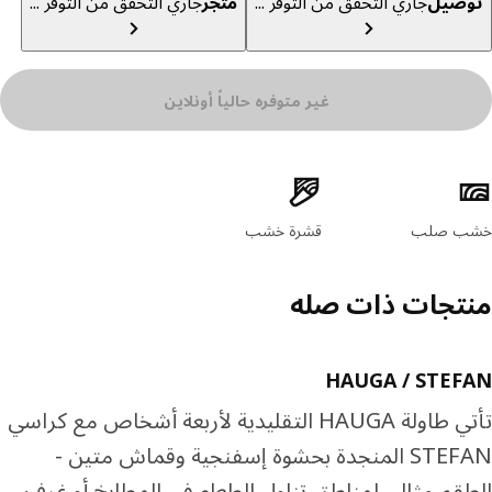
صيل
جاري التحقق من التوفر ...
متجر
جاري التحقق من التوفر ...
غير متوفره حالياً أونلاين
ئص المنتج
ب صلب
قشرة خشب
تجات ذات صله
HAUGA / STEF
تأتي طاولة HAUGA التقليدية لأربعة أشخاص مع كراسي
STEFAN المنجدة بحشوة إسفنجية وقماش متين -
قم مثالي لمناطق تناول الطعام في المطابخ أو غرف