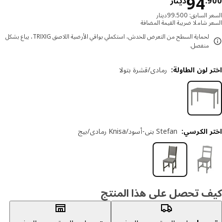
دينار 94.900
94
9
.
دينار
السابق: 99.500دينار
ر شاملا ضريبة القيمة المضافة
لحماية السطح من التعرض للخدش، استكملي بواقي الأرضية اللاصق TRIXIG، يباع بشكل
منفصل.
 لون الطاولة
:
رمادي/قشرة بتولا
ر الكرسي
:
Stefan بني-أسود/Knisa رمادي/بيج
ف تحصل على هذا المنتج