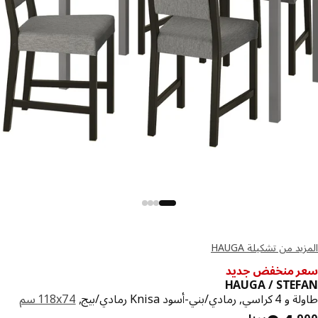
د من تشكيلة HAUGA
 منخفض جديد
HAUGA / STE
ادي/بني-أسود Knisa رمادي/بيج,
‎118x74 سم‏