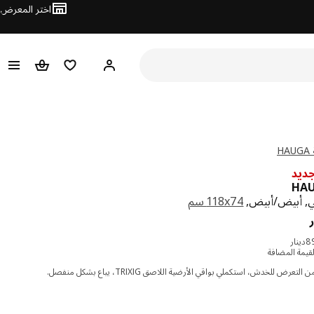
اختر المعرض
مرحبًا! سجل الدخول
قائمة المفضلة
سلة التسوق
H
ديد
HAU
‎118x74 سم‏
دينار 84.500
قيمة المضافة
عرض للخدش، استكملي بواقي الأرضية اللاصق TRIXIG، يباع بشكل منفصل.