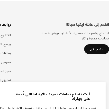
سفل
انضم إلى عائلة ايكيا مجانا!
روابط 
لصفحة
استمتع بخصومات حصرية للأعضاء، عروض خاصة،
الكتالوج
فعاليات مميزة وأكثر.
برامج ال
انضم الآن
بطاقات هد
معرض اي
حجز الخ
تطبيق اي
أنت تتحكم بملفات تعريف الارتباط التي تُحفظ
على جهازك
تستخدم ايكيا البحرين وشركائنا التقنيين ملفات تعريف الارتباط على هذا