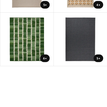
+5
+4
+6
+5