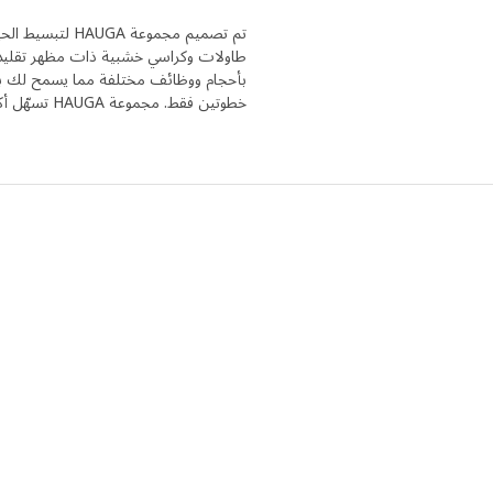
تم تصميم مجموعة
طاولات وكراسي خشبية ذات مظهر تقليدي 
بأحجام ووظائف مختلفة مما يسمح لك بال
خطوتين فقط. مجموعة HAUGA تسهّل أكثر من أي وقت مضى إنشاء منطقة متناغمة لتناول الطعام.