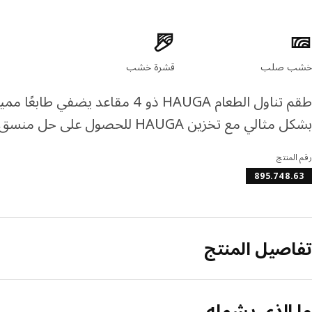
صائص المنتج
خشب صلب
قشرة خشب
طقم تناول الطعام HAUGA ذو 4 مقاعد 
بشكل مثالي مع تخزين HAUGA للحصول على حل منسق من حيث الأسلوب والوظيفة.
رقم المنتج
895.748.63
تفاصيل المنتج
ما الذي يشمله