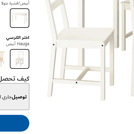
أبيض/قشرة بتولا
اختر الكرسي
Hauga أبيض
كيف تحصل ع
توصيل
جاري ال