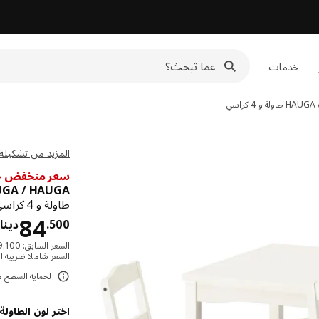
خدمات
HAUGA 
طاولة و 4 كراسي
المزيد من تشكيلة AUGA
سعر منخفض ج
GA / HAUGA
طاولة و 4 كراسي, أبيض/أبيض,
84
500
.
دينار
السعر السابق: ‭89.100‬دينار
السعر شاملا ضريبة ال
لحماية السطح من الت
اختر لون الطاولة