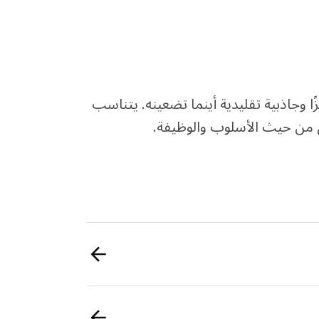
يضفي طابعًا مميزًا وجاذبية تقليدية أينما تضعينه. يتناسب