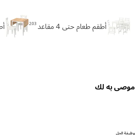
203
أطقم طعام حتى 4 مقاعد
أط
موصى به لك
وظيفة الحل