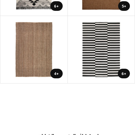
+6
+5
+4
+6