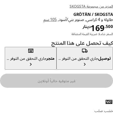
د من مجموعة SKOGSTA
GRÖTÅN / SKOG
سي, صنوبر بني/أسود,
105 سم
دينار 169.500
169
.
دينار
ر شاملا ضريبة القيمة المضافة
ف تحصل على هذا المنتج
صيل
جاري التحقق من التوفر ...
متجر
جاري التحقق من التوفر ...
غير متوفره حالياً أونلاين
ئص المنتج
ب صلب