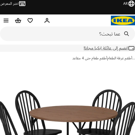
AR
اختر المعرض
مرحبًا! سجل الدخول
قائمة المفضلة
سلة التسوق
انضم إلى عائلة ايكيا مجانا!
م غرفة الطعام
أطقم طعام حتى 4 مقاعد
ور