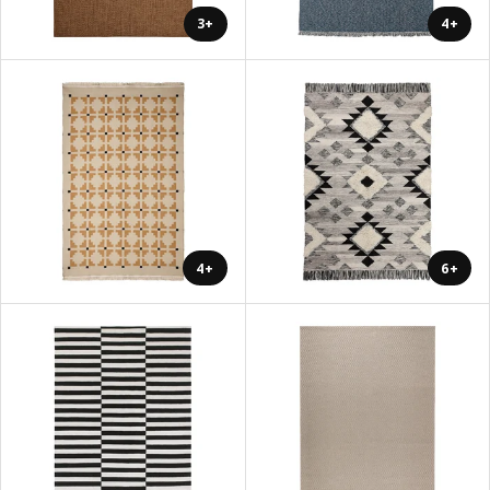
+3
+4
+4
+6