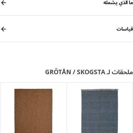
الذي يشمله
سات
 لـ GRÖTÅN / SKOGSTA