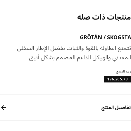
تجات ذات صله
GRÖTÅN / SKOGS
تع الطاولة بالقوة والثبات بفضل الإطار السفلي
عدني والهيكل الداعم المصمم بشكل أنيق.
المنتج
196.265.
صيل المنتج