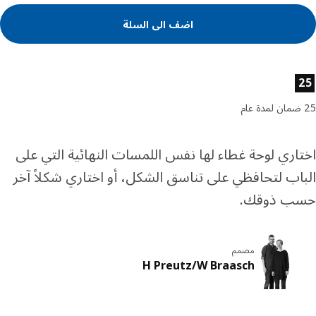
اضف الى السلة
ئص المنتج
اري لوحة غطاء لها نفس اللمسات النهائية التي على
اب لتحافظي على تناسق الشكل، أو اختاري شكلاً آخر
ب ذوقك.
مصمم
H Preutz/W Braasch