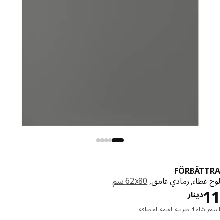
FÖRBÄTT
 غطاء, رمادي غامق,
‎62x80 سم‏
دينار 11
دينار
ر شاملا ضريبة القيمة المضافة