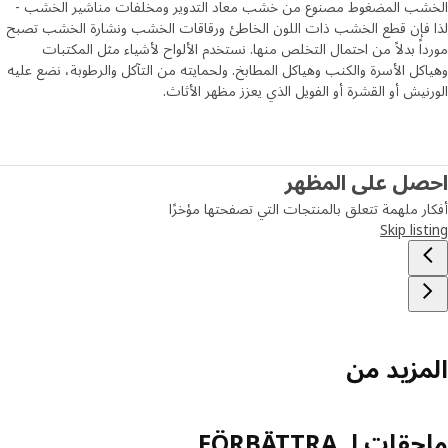
شب المضغوط مصنوع من خشب معاد التدوير ومخلفات مناشير الخشب -
 فإن قطع الخشب ذات اللون الخاطئ ورقاقات الخشب ونشارة الخشب تصبح
اً بدلاً من احتمال التخلص منها. نستخدم الألواح لأشياء مثل المكتبات
كل الأسرة والكنب وهياكل المطابخ. ولحمايته من التآكل والرطوبة، نضع عليه
نيش أو القشرة أو الفويل الذي يعزز مظهر الأثاث.
صل على المظهر
ر ملهمة تتعلق بالمنتجات التي تصفحتها مؤخرًا
Skip lis
مزيد من
ات لـ FÖRBÄTTRA