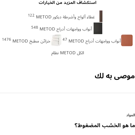
استكشاف المزيد من الخيارات
122
غطاء ألواح وأشرطة ديكور METOD
548
أبواب وواجهات أدراج METOD
1476
47
أبواب وواجهات أدراج METOD
خزائن مطبخ METOD
الكل METOD نظام
صى به لك
د
 هو الخشب المضغوط؟