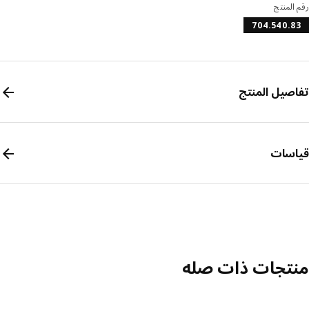
المنتج
704.540.
صيل المنتج
سات
تجات ذات صله