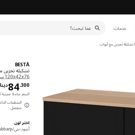
خدمات
تشكيلة تخزين مع أبواب
BESTÅ
تشكيلة تخزين مع أبواب, أسود
‎120x42x76 سم‏
84
300
.
دينار
السعر شاملا ضريبة ال
منفصل.
اختر لون
أسود-بني/Lappviken/Stubbarp أسود-بني