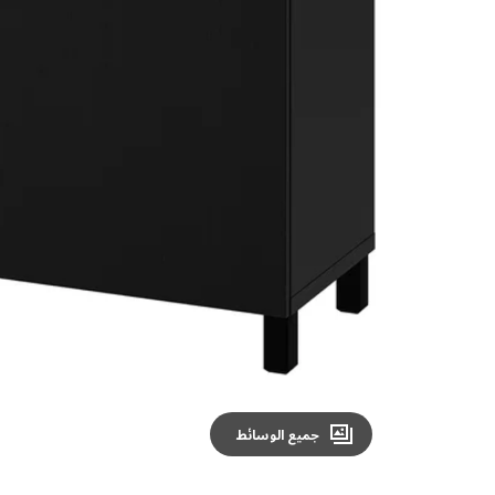
Image zoomed out, normal view
جميع الوسائط