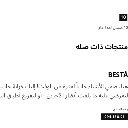
صائص المنتج
10
10 ضمان لمدة عام
منتجات ذات صله
BESTÅ
هيا، ضعي الأشياء جانباً لفترة من الوقت! إليك خزانة جانب
لتعرضي عليه ما يلفت أنظار الآخرين - أو لتفريغ أطباق التق
رقم المنتج
994.188.91