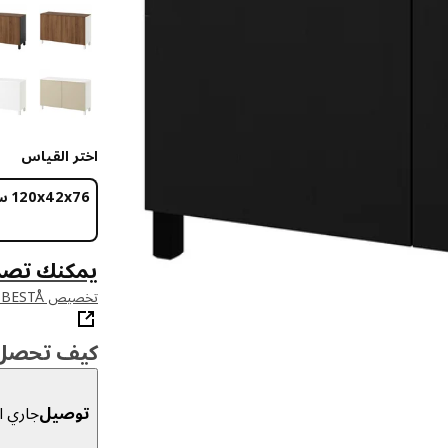
اختر القياس
‎120x42x76 سم‏
يمكنك تصم
تخصيص BESTÅ في أداة التخطيط لدينا
كيف تحصل ع
توصيل
جاري ال