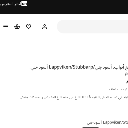
اختر المعرض
مرحبًا! سجل الدخول
قائمة المفضلة
سلة التسوق
-بني/Lappviken/Stubbarp أسود-بني,
دينار 84.300
قيمة المضافة
المنظمات الداخلية التي تساعدك على تنظيم BESTÅ تباع على حدة. تباع المقابض والمسكات بشكل