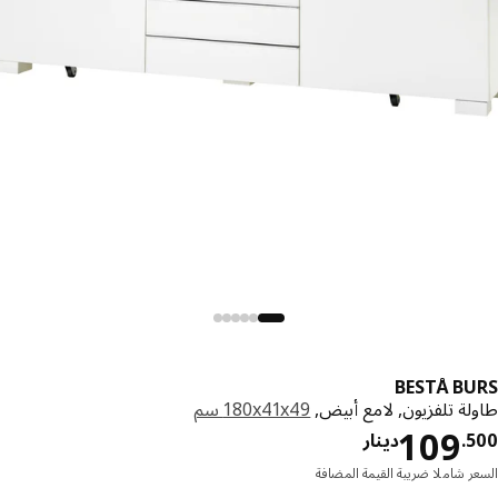
BESTÅ B
لة تلفزيون, لامع أبيض,
‎180x41x49 سم‏
دينار 109.500
109
.
دينار
ر شاملا ضريبة القيمة المضافة