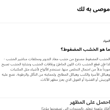
صى به لك
د
 هو الخشب المضغوط؟
شب المضغوط مصنوع من خشب معاد التدوير ومخلفات مناشير الخشب -
 فإن قطع الخشب ذات اللون الخاطئ ورقاقات الخشب ونشارة الخشب تصبح
اً بدلاً من احتمال التخلص منها. نستخدم الألواح لأشياء مثل المكتبات
كل الأسرة والكنب وهياكل المطابخ. ولحمايته من التآكل والرطوبة، نضع عليه
نيش أو القشرة أو الفويل الذي يعزز مظهر الأثاث.
صل على المظهر
ر ملهمة تتعلق بالمنتجات التي تصفحتها مؤخرًا